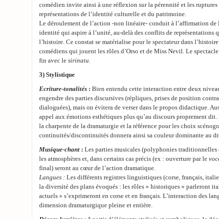
comédien invite ainsi à une réflexion sur la pérennité et les ruptures
représentations de l’identité culturelle et du patrimoine.
Le déroulement de l’action -non linéaire- conduit à l’affirmation de 
identité qui aspire à l’unité, au-delà des conflits de représentations 
l’histoire. Ce constat se matérialise pour le spectateur dans l’histoi
comédiens qui jouent les rôles d’Orso et de Miss Nevil. Le spectacle
fin avec le
sirinatu
.
3) Stylistique
Ecriture-tonalités
:
Bien entendu cette interaction entre deux nivea
engendre des parties discursives (répliques, prises de position contr
dialoguées), mais on évitera de verser dans le propos didactique. Auss
appel aux émotions esthétiques plus qu’au discours proprement dit. 
la charpente de la dramaturgie et la référence pour les choix scénog
continuités/discontinuités donnera ainsi sa couleur dominante au dr
Musique-chant
:
Les parties musicales (polyphonies traditionnelles 
les atmosphères et, dans certains cas précis (ex : ouverture par le
voc
final) seront au cœur de l’action dramatique.
Langues :
Les différents registres linguistiques (corse, français, ital
la diversité des plans évoqués : les rôles « historiques » parleront ital
actuels » s’exprimeront en corse et en français. L’interaction des lan
dimension dramaturgique pleine et entière.