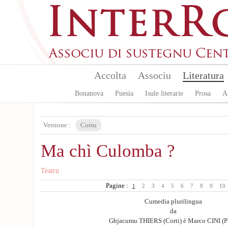
Skip to main content
Accolta
Associu
Literatura
Bonanova
Puesia
Isule literarie
Prosa
A
Versione :
Corsu
Ma chì Culomba ?
Teatru
Pagine :
1
2
3
4
5
6
7
8
9
10
Cumedia plurilingua
da
Ghjacumu THIERS (Corti) è Marco CINI (P