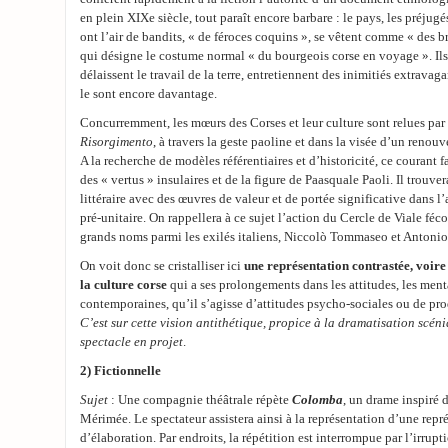
en plein XIXe siècle, tout paraît encore barbare : le pays, les préju
ont l’air de bandits, « de féroces coquins », se vêtent comme « des 
qui désigne le costume normal « du bourgeois corse en voyage ». Ils 
délaissent le travail de la terre, entretiennent des inimitiés extravag
le sont encore davantage.
Concurremment, les mœurs des Corses et leur culture sont relues par le
Risorgimento
, à travers la geste paoline et dans la visée d’un renou
A la recherche de modèles référentiaires et d’historicité, ce courant 
des « vertus » insulaires et de la figure de Paasquale Paoli. Il trouv
littéraire avec des œuvres de valeur et de portée significative dans l’
pré-unitaire. On rappellera à ce sujet l’action du Cercle de Viale féc
grands noms parmi les exilés italiens, Niccolò Tommaseo et Anton
On voit donc se cristalliser ici
une représentation contrastée, voire
la culture corse
qui a ses prolongements dans les attitudes, les menta
contemporaines, qu’il s’agisse d’attitudes psycho-sociales ou de produ
C’est sur cette vision antithétique, propice à la dramatisation scén
spectacle en projet
.
2) Fictionnelle
Sujet
: Une compagnie théâtrale répète
Colomba
, un drame inspiré 
Mérimée. Le spectateur assistera ainsi à la représentation d’une repr
d’élaboration. Par endroits, la répétition est interrompue par l’irru