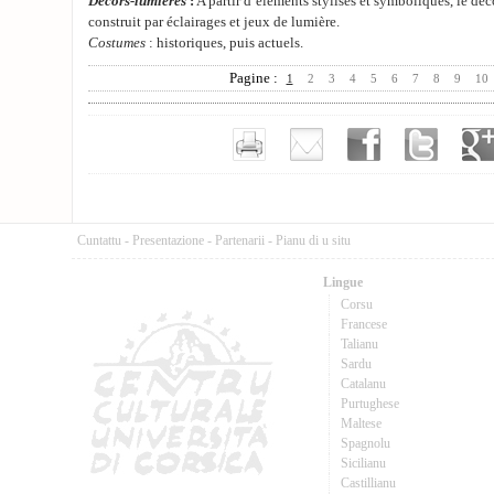
Décors-lumières
:
A partir d’éléments stylisés et symboliques, le déc
construit par éclairages et jeux de lumière.
Costumes
: historiques, puis actuels.
Pagine :
1
2
3
4
5
6
7
8
9
10
Cuntattu
-
Presentazione
-
Partenarii
-
Pianu di u situ
Lingue
Corsu
Francese
Talianu
Sardu
Catalanu
Purtughese
Maltese
Spagnolu
Sicilianu
Castillianu