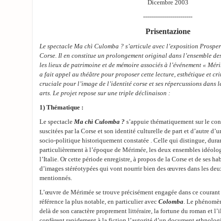
Dicembre 2003
-------------------------
Prisentazione
Le spectacle Ma chì Culomba ? s’articule avec l’exposition Prospe
Corse. Il en constitue un prolongement original dans l’ensemble d
les lieux de patrimoine et de mémoire associés à l’événement « Mér
a fait appel au théâtre pour proposer cette lecture, esthétique et cr
cruciale pour l’image de l’identité corse et ses répercussions dans 
arts. Le projet repose sur une triple déclinaison :
1) Thématique :
Le spectacle
Ma chì Culomba ?
s’appuie thématiquement sur le cont
suscitées par la Corse et son identité culturelle de part et d’autre d’u
socio-politique historiquement constatée . Celle qui distingue, duran
particulièrement à l’époque de Mérimée, les deux ensembles idéolog
l’Italie. Or cette période enregistre, à propos de la Corse et de ses 
d’images stéréotypées qui vont nourrir bien des œuvres dans les deu
mentionnés.
L’œuvre de Mérimée se trouve précisément engagée dans ce courant j
référence la plus notable, en particulier avec
Colomba
. Le phénomèn
delà de son caractère proprement littéraire, la fortune du roman et l’i
confèrent rapidement à la fiction l’autorité d’un document ethnolog