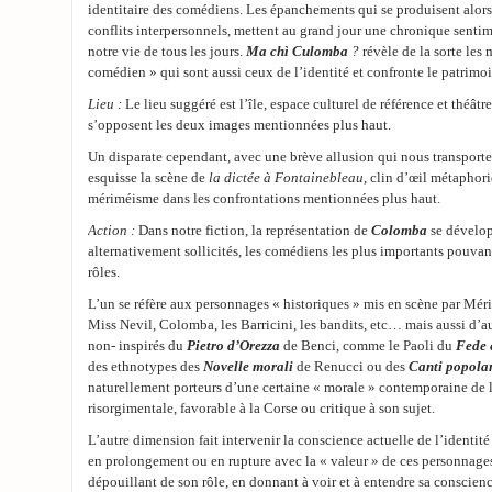
identitaire des comédiens. Les épanchements qui se produisent alors
conflits interpersonnels, mettent au grand jour une chronique sentim
notre vie de tous les jours.
Ma chì Culomba
?
révèle de la sorte les
comédien » qui sont aussi ceux de l’identité et confronte le patrimoin
Lieu :
Le lieu suggéré est l’île, espace culturel de référence et théâtr
s’opposent les deux images mentionnées plus haut.
Un disparate cependant, avec une brève allusion qui nous transporte
esquisse la scène de
la dictée à Fontainebleau
, clin d’œil métaphor
mériméisme dans les confrontations mentionnées plus haut.
Action :
Dans notre fiction, la représentation de
Colomba
se dévelop
alternativement sollicités, les comédiens les plus importants pouvan
rôles.
L’un se réfère aux personnages « historiques » mis en scène par Méri
Miss Nevil, Colomba, les Barricini, les bandits, etc… mais aussi d’au
non- inspirés du
Pietro d’Orezza
de Benci, comme le Paoli du
Fede 
des ethnotypes des
Novelle
morali
de Renucci ou des
Canti popola
naturellement porteurs d’une certaine « morale » contemporaine de
risorgimentale, favorable à la Corse ou critique à son sujet.
L’autre dimension fait intervenir la conscience actuelle de l’identité
en prolongement ou en rupture avec la « valeur » de ces personnages
dépouillant de son rôle, en donnant à voir et à entendre sa conscien