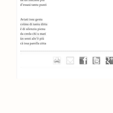
da ùn mucassi più
d’essasi tantu punti
Aviati issu gestu
colmu di tantu dittu
è di silenziu pienu
da creda chì u mari
ùn senti altr’è più
cà issa parolla zitta