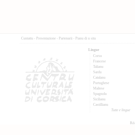
Cuntattu
-
Presentazione
-
Partenarii
-
Pianu di u situ
Lingue
Corsu
Francese
Talianu
Sardu
Catalanu
Purtughese
Maltese
Spagnolu
Sicilianu
Castillianu
Tutte e lingue
Réa