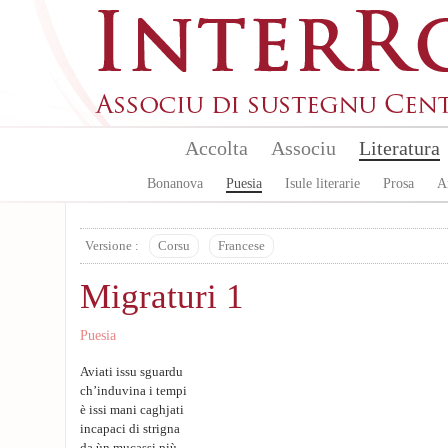
Skip to main content
Accolta
Associu
Literatura
Bonanova
Puesia
Isule literarie
Prosa
A
Versione :
Corsu
Francese
Migraturi 1
Puesia
Aviati issu sguardu
ch’induvina i tempi
è issi mani caghjati
incapaci di strigna