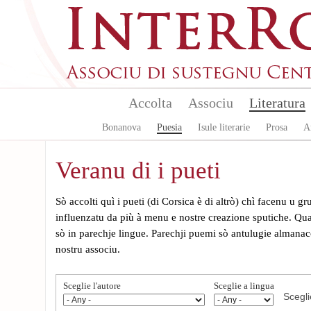
Skip to main content
Accolta
Associu
Literatura
Bonanova
Puesia
Isule literarie
Prosa
A
Veranu di i pueti
Sò accolti quì i pueti (di Corsica è di altrò) chì facenu u 
influenzatu da più à menu e nostre creazione sputiche. Quan
sò in parechje lingue. Parechji puemi sò antulugie almanacc
nostru associu.
Sceglie l'autore
Sceglie a lingua