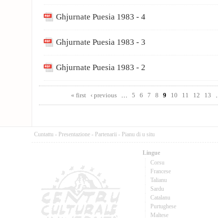
Ghjurnate Puesia 1983 - 4
Ghjurnate Puesia 1983 - 3
Ghjurnate Puesia 1983 - 2
Pages
« first
‹ previous
…
5
6
7
8
9
10
11
12
13
Cuntattu
-
Presentazione
-
Partenarii
-
Pianu di u situ
Lingue
Corsu
Francese
Talianu
Sardu
Catalanu
Purtughese
Maltese