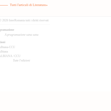
Tutti l'articuli di Literatura
© 2026 InterRomania tutti i diritti riservati
gramazione
A prugramazione sana sana
ioni
Albiana-CCU
lbiana
ALBIANA / CCU
Tutte l'edizioni