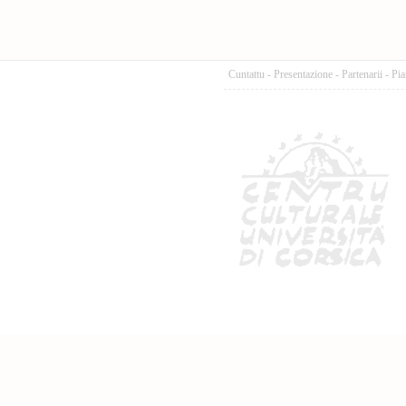
Cuntattu
-
Presentazione
-
Partenarii
-
Pia