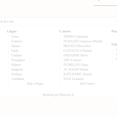
nu di u situ
Lingue
L'autore
Pru
Corsu
THIERS Ghjacumu
Francese
DURAZZO Francescu Micheli
Ediz
Talianu
BRANCO Rosa Alice
Sardu
GATTACECA Patrizia
A
Catalanu
FRIGGIERI Oliver
Purtughese
ARCA Antoni
Maltese
DI MEGLIO Alanu
Spagnolu
AL MASRI Maram
Sicilianu
KATUNARIC Drazen
Castillianu
SOLE Leonardo
Tutte e lingue
Tutti l'autori
Réalisé par Maestru.fr