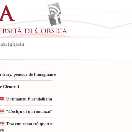
assighjata
 Gary, penseur de l’imaginaire
le Clementi
U rumanzu Pirandellianu
“L’ochju di un rumanzu”
Tesa cun corsu trà quattru
ica