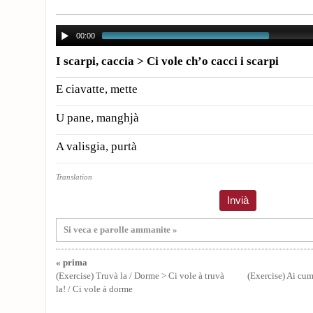
00:00
I scarpi, caccia > Ci vole ch’o cacci i scarpi
E ciavatte, mette
U pane, manghjà
A valisgia, purtà
Translation
Si veca e parolle ammanite »
« prima
(Exercise) Truvà la / Dorme > Ci vole à truvà
(Exercise) Ai cump
la! / Ci vole à dorme