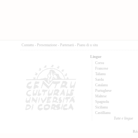
Cuntattu
-
Presentazione
-
Partenarii
-
Pianu di u situ
Lingue
Corsu
Francese
Talianu
Sardu
Catalanu
Purtughese
Maltese
Spagnolu
Sicilianu
Castillianu
Tutte e lingue
Réa