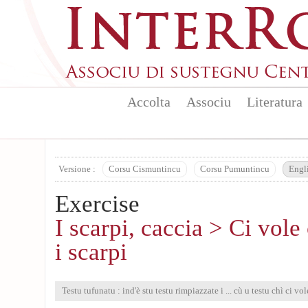
Skip to main content
Accolta
Associu
Literatura
Versione :
Corsu Cismuntincu
Corsu Pumuntincu
Engl
Exercise
I scarpi, caccia > Ci vole
i scarpi
Testu tufunatu : ind'è stu testu rimpiazzate i ... cù u testu chì ci vol