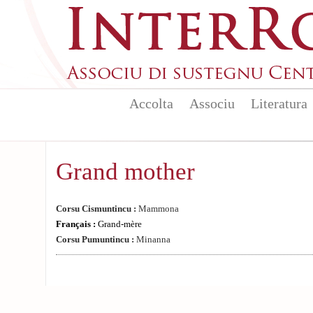
Skip to main content
Accolta
Associu
Literatura
Grand mother
Corsu Cismuntincu :
Mammona
Français :
Grand-mère
Corsu Pumuntincu :
Minanna