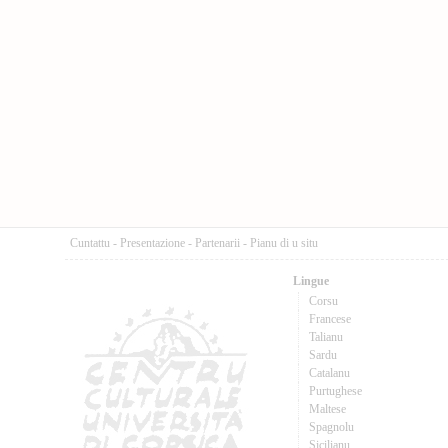
Cuntattu
-
Presentazione
-
Partenarii
-
Pianu di u situ
Lingue
Corsu
Francese
Talianu
Sardu
Catalanu
Purtughese
Maltese
Spagnolu
Sicilianu