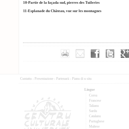
10-Partie de la façada sud, pierres des Tuileries
11-Esplanade du Château, vue sur les montagnes
Cuntattu
-
Presentazione
-
Partenarii
-
Pianu di u situ
Lingue
Corsu
Francese
Talianu
Sardu
Catalanu
Purtughese
Maltese