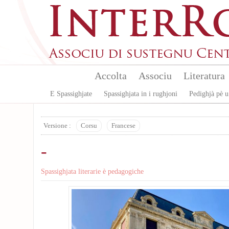
Aller au contenu principal
Accolta
Associu
Literatura
E Spassighjate
Spassighjata in i rughjoni
Pedighjà pè u
Versione :
Corsu
Francese
-
Spassighjata literarie è pedagogiche