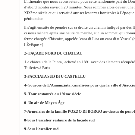
L’itinéraire que nous avons retenu pour cette randonnée part du Doma
d’abord monter environ 20 minutes. Nous sommes alors devant une r
XIXème siècle et qui servait à arroser les terres horticoles à l’époque
pénitencier.
Il s’agit ensuite de prendre sur sa droite un chemin indiqué par des fl
ci nous mènera après une heure de marche, sur un sommet qui domine
ferme chargée d’histoire, appelée "casa di Lisa ou casa di u Vescu" (
l’Évêque »)
2-
FAÇADE NORD DU CHATEAU
Le château de la Punta, achevé en 1891 avec des éléments récupérés
Tuileries à Paris
3-FACCIATA SUD DI U CASTELLU
​4- Sources de L’Annunziata, canalisées pour que la ville d’Aiacc
5- Tour restaurée au 19ème siècle
6- Un air de Moyen-Ȃge
7-Armoiries de la famille POZZO DI BORGO au-dessus du pont-l
8-Sous l’escalier restauré de la façade sud
9-Sous l’escalier sud