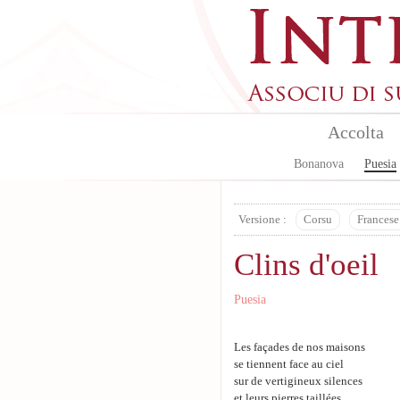
Aller au contenu principal
Accolta
Bonanova
Puesia
Versione :
Corsu
Francese
Clins d'oeil
Puesia
Les façades de nos maisons
se tiennent face au ciel
sur de vertigineux silences
et leurs pierres taillées