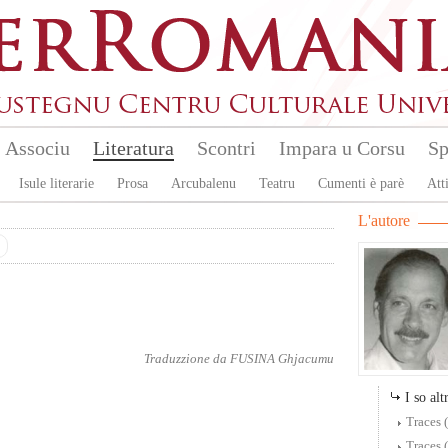
Associu
Literatura
Scontri
Impara u Corsu
Sp
Isule literarie
Prosa
Arcubalenu
Teatru
Cumenti è parè
Atti
L'autore
Traduzzione da
FUSINA Ghjacumu
I so altr
Traces 
Traces 