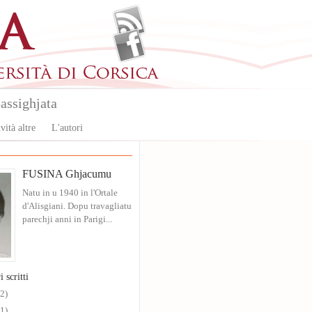
assighjata
vità altre
L'autori
FUSINA Ghjacumu
Natu in u 1940 in l'Ortale
d'Alisgiani. Dopu travagliatu
parechji anni in Parigi...
i scritti
(2)
(1)