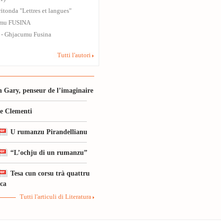
ritonda "Lettres et langues"
mu FUSINA
7 - Ghjacumu Fusina
Tutti l'autori
 Gary, penseur de l’imaginaire
le Clementi
U rumanzu Pirandellianu
“L’ochju di un rumanzu”
Tesa cun corsu trà quattru
ica
Tutti l'articuli di Literatura