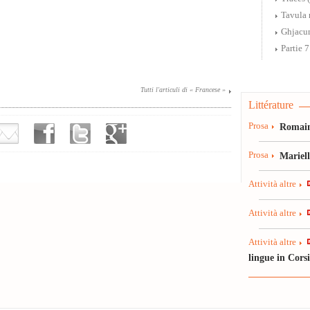
Tavula 
Ghjacu
Partie 
Tutti l'articuli di « Francese »
Littérature
Prosa
Romain
Prosa
Mariel
Attività altre
Attività altre
Attività altre
lingue in Cors