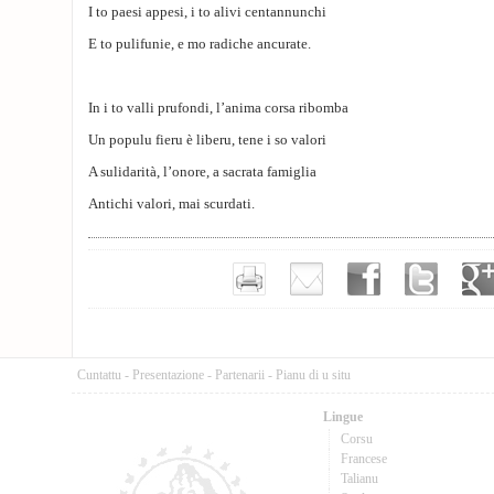
I to paesi appesi, i to alivi centannunchi
E to pulifunie, e mo radiche ancurate.
In i to valli prufondi, l’anima corsa ribomba
Un populu fieru è liberu, tene i so valori
A sulidarità, l’onore, a sacrata famiglia
Antichi valori, mai scurdati.
Cuntattu
-
Presentazione
-
Partenarii
-
Pianu di u situ
Lingue
Corsu
Francese
Talianu