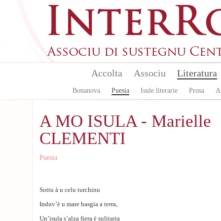
Aller au contenu principal
Accolta
Associu
Literatura
Bonanova
Puesia
Isule literarie
Prosa
A
A MO ISULA - Marielle
CLEMENTI
Puesia
Sottu à u celu turchinu
Induv’è u mare basgia a terra,
Un’isula s’alza fiera è sulitaria