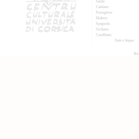
Sardu
Catalanu
Purtughese
Maltese
Spagnolu
Sicilianu
Castillianu
Tutte e lingue
Réa