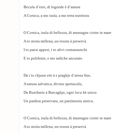
Beculu d’eroi, di legende è d’amore
A Corsica, a mo isula, a mo terra nutritora.
O Corsica, isula di bellezza, di muntagne ciotte in mare
A to storia millena, un tesoru à preservà.
I to paesi appesi, i to alivi centannunchi
E to pulifunie, e mo radiche ancurate.
Da i to chjassi erti à e piaghje d’arena fine,
A natura salvatica, divinu spettaculu,
Da Bunifaziu à Barcaghju, ogni locu hè unicu
Un pardisu priservatu, un patrimoniu anticu.
O Corsica, isula di bellezza, di muntagne ciotte in mare
A to storia millena, un tesoru à preservà.