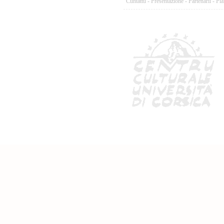
Cuntattu
-
Presentazione
-
Partenarii
-
Pia