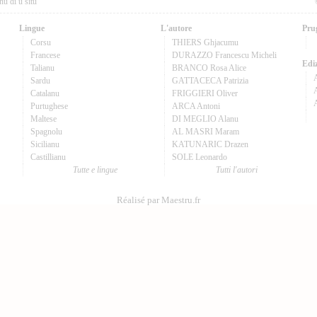
nu di u situ
Lingue
L'autore
Pru
Corsu
THIERS Ghjacumu
Francese
DURAZZO Francescu Micheli
Ediz
Talianu
BRANCO Rosa Alice
Sardu
GATTACECA Patrizia
A
Catalanu
FRIGGIERI Oliver
Purtughese
ARCA Antoni
Maltese
DI MEGLIO Alanu
Spagnolu
AL MASRI Maram
Sicilianu
KATUNARIC Drazen
Castillianu
SOLE Leonardo
Tutte e lingue
Tutti l'autori
Réalisé par Maestru.fr