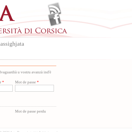
assighjata
salvaguardià u vostru avanzà ind'è
ur
*
Mot de passe
*
Mot de passe perdu