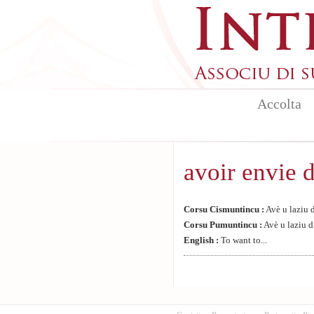
Aller au contenu principal
Accolta
avoir envie
Corsu Cismuntincu :
Avè u laziu di
Corsu Pumuntincu :
Avè u laziu di
English :
To want to...