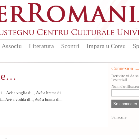
Associu
Literatura
Scontri
Impara u Corsu
Sp
Connexion
 de…
Iscrivite vi da 
l'esercizii.
Nom d'utilisate
..., Avè a voglia di..., Avè a brama di...
..., Avè a vodda di..., Avè a brama di...
S'inscrire