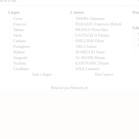
nu di u situ
Lingue
L'autore
Pru
Corsu
THIERS Ghjacumu
Francese
DURAZZO Francescu Micheli
Ediz
Talianu
BRANCO Rosa Alice
Sardu
GATTACECA Patrizia
A
Catalanu
FRIGGIERI Oliver
Purtughese
ARCA Antoni
Maltese
DI MEGLIO Alanu
Spagnolu
AL MASRI Maram
Sicilianu
KATUNARIC Drazen
Castillianu
SOLE Leonardo
Tutte e lingue
Tutti l'autori
Réalisé par Maestru.fr