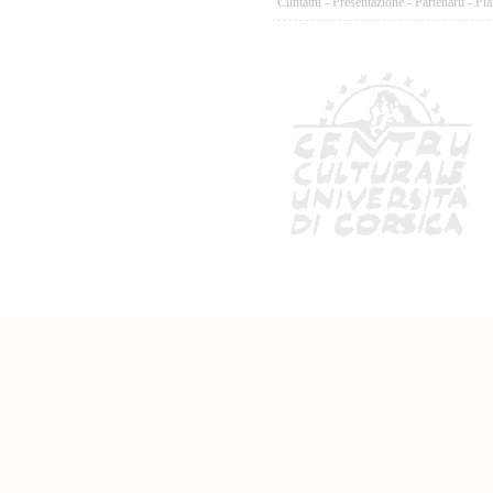
Cuntattu
-
Presentazione
-
Partenarii
-
Pia