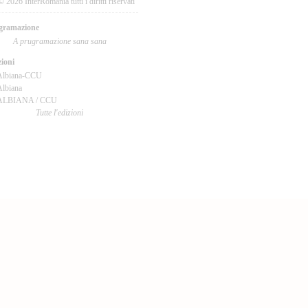
© 2026 InterRomania tutti i diritti riservati
gramazione
A prugramazione sana sana
ioni
Albiana-CCU
lbiana
ALBIANA / CCU
Tutte l'edizioni