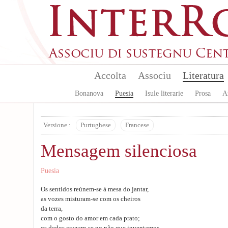
Aller au contenu principal
Accolta
Associu
Literatura
Bonanova
Puesia
Isule literarie
Prosa
A
Versione :
Purtughese
Francese
Mensagem silenciosa
Puesia
Os sentidos reúnem-se à mesa do jantar,
as vozes misturam-se com os cheiros
da terra,
com o gosto do amor em cada prato;