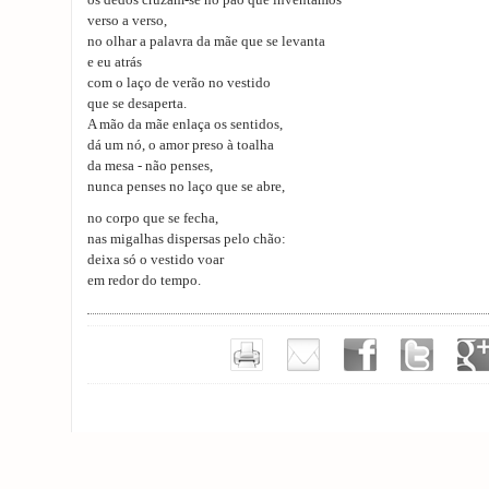
os dedos cruzam-se no pão que inventamos
verso a verso,
no olhar a palavra da mãe que se levanta
e eu atrás
com o laço de verão no vestido
que se desaperta.
A mão da mãe enlaça os sentidos,
dá um nó, o amor preso à toalha
da mesa - não penses,
nunca penses no laço que se abre,
no corpo que se fecha,
nas migalhas dispersas pelo chão:
deixa só o vestido voar
em redor do tempo.