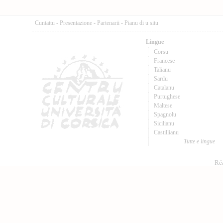
Cuntattu
-
Presentazione
-
Partenarii
-
Pianu di u situ
Lingue
Corsu
Francese
Talianu
Sardu
Catalanu
Purtughese
Maltese
Spagnolu
Sicilianu
Castillianu
Tutte e lingue
Réa