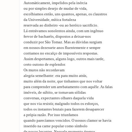
Automàticament, impelidos pela inércia
ou por simples desejo de mudar de vida,
escolhiamos então, uns quantos, apenas, os claustros
da Universidade, mítica fortaleza
reservada ao dinheiro -ou ao heróico sacrificio.
Lá entrávamos sonolentos ainda, com um ingênuo
fervor de bacharéis, dispostos a deixar-nos
conduzir por São Tomaz. Mas as dúvidas surgiam
em nossos dezessete anos fluentemente e sempre
corriamos no encalço de impossíveis respostas.
Assim despertamos, alguns logo, outros mais tarde,
certo outono de esplendor.
Os muros não recordavam
alegria semelhante: era para muito atrás,
muito além da noite, que tinhamos que nos voltar
para comprender um arrebatamento com aquêle. As falas
imóveis, de súbito, se tornavam sólidas
conversas, expectantes olhares daquela vida
que nos via resistir, malgrado todos os esforços,
todos os instantes brutais para fazerem desaparecer
a própia razão. Por isso triunfamos
quando parecíamos vencidos. O nossos clamor se havia
inserido na carne popular como símbolo
de novos levantes. Naquele momento éramos