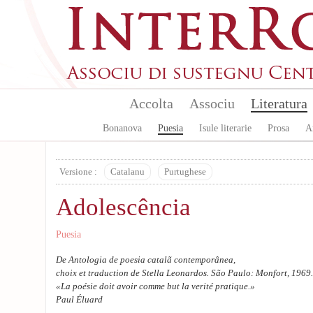
Aller au contenu principal
Accolta
Associu
Literatura
Bonanova
Puesia
Isule literarie
Prosa
A
Versione :
Catalanu
Purtughese
Adolescência
Puesia
De Antologia de poesia catalã contemporânea,
choix et traduction de Stella Leonardos. São Paulo: Monfort, 1969.
«La poésie doit avoir comme but la verité pratique.»
Paul Éluard