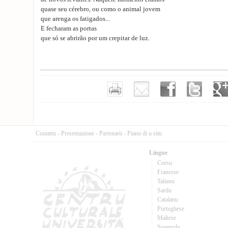
quase seu cérebro, ou como o animal jovem
que arenga os fatigados...
E fecharam as portas
que só se abrirão por um crepitar de luz.
Cuntattu
-
Presentazione
-
Partenarii
-
Pianu di u situ
Lingue
Corsu
Francese
Talianu
Sardu
Catalanu
Purtughese
Maltese
Spagnolu