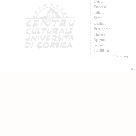
Corsu
Francese
Talianu
Sardu
Catalanu
Purtughese
Maltese
Spagnolu
Sicilianu
Castillianu
Tutte e lingue
Réa