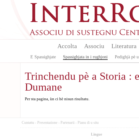
Aller au contenu principal
Accolta
Associu
Literatura
E Spassighjate
Spassighjata in i rughjoni
Pedighjà pè u
Trinchendu pè a Storia : e
Dumane
Per sta pagina, ùn ci hè nisun risultatu.
Cuntattu
-
Presentazione
-
Partenarii
-
Pianu di u situ
Lingue