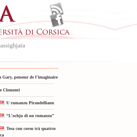
assighjata
 Gary, penseur de l’imaginaire
le Clementi
U rumanzu Pirandellianu
“L’ochju di un rumanzu”
Tesa cun corsu trà quattru
ica