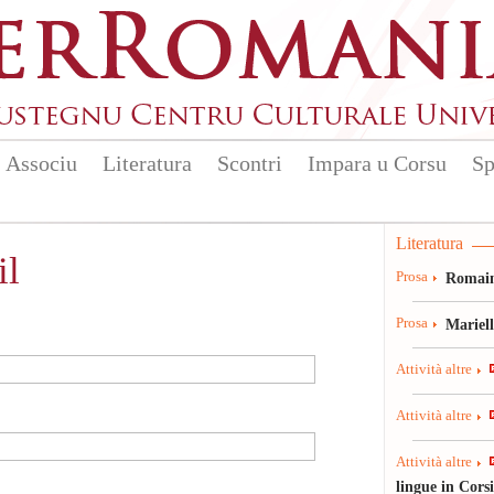
Associu
Literatura
Scontri
Impara u Corsu
Sp
Literatura
il
Prosa
Romain
Prosa
Mariel
Attività altre
Attività altre
Attività altre
lingue in Cors