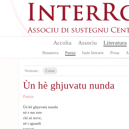
Aller au contenu principal
Accolta
Associu
Literatura
Bonanova
Puesia
Isule literarie
Prosa
A
Versione :
Corsu
Ùn hè ghjuvatu nunda
Puesia
Ùn hè ghjuvatu nunda
nè e mo rote
chì sò nove,
nè i sguardi