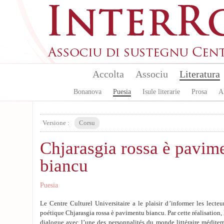
Aller au contenu principal
Accolta
Associu
Literatura
Bonanova
Puesia
Isule literarie
Prosa
A
Versione :
Corsu
Chjarasgia rossa è pavim
biancu
Puesia
Le Centre Culturel Universitaire a le plaisir d’informer les lecteu
poétique Chjarasgia rossa è pavimentu biancu. Par cette réalisation, l
dialogue avec l’une des personnalités du monde littéraire méditer