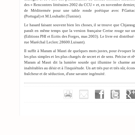
des « Rencontres littéraires 2002 du CCU » et, en novembre dernier,
de Méditerrnée pour une table ronde poétique avec P.Gattac
(Portugal) et M.Louhaibi (Tunisie).
Le hasard faisant souvent bien les choses, il se trouve que Chjaras
paraît en même temps que la version française Cerise rouge sur u
(Editions PHI et Ecrits des Forges, mas 2003). Le livre est distribué 
rue Maréchal Leclerc.28600.Luisant).
Il suffit à Maram al Masri de quelques mots justes, pour évoquer le
les plus simples et les plus chargés de secret et de sens. Précise et r
Maram al Masri dit la lumière sourde qui illumine le charme a
inaltérables au désir et à l'inquiétude. Un art très pur et très sûr, é
fraîcheur et de séduction, d'une savante ingénuité.