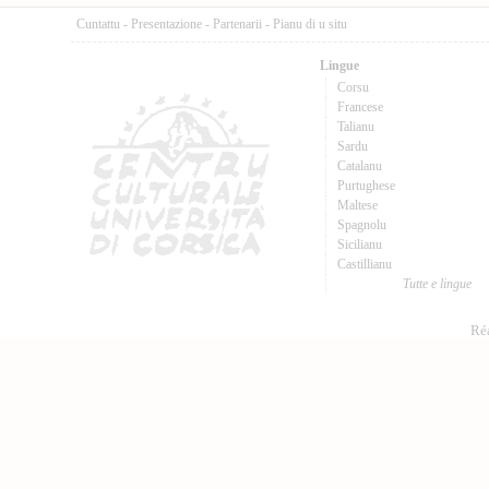
Cuntattu
-
Presentazione
-
Partenarii
-
Pianu di u situ
Lingue
Corsu
Francese
Talianu
Sardu
Catalanu
Purtughese
Maltese
Spagnolu
Sicilianu
Castillianu
Tutte e lingue
Réa