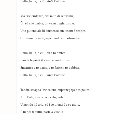
Balla, balla, o ciù, sin’à l’albore.
Ma ‘sse cridenze, ‘ssi muri di sconsulu,
Ùn sò chè ombre, un vanu bugiardismu.
U to putenziale hè immensu, un tesoru à scopre,
Chì sunnula in tè, aspettandu e to riturnelle.
Balla, balla, o ciù, cù e to ombre
Lascia le purtà ti versu à novi orizonti,
Smentica e to paure, e to ferite, i to dubbiti,
Balla, balla, o ciù, sin’à l’albore.
Tandu, sciappa ‘sse catene, supraneghja e to paure,
Apri l’ale, è versu à u celu, vola.
U mondu hè toiu, cù i so pienti è e so gioie,
È tù poi fà tuttu, basta à vulè la.