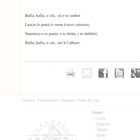
Balla, balla, o ciù, cù e to ombre
Lascia le purtà ti versu à novi orizonti,
Smentica e to paure, e to ferite, i to dubbiti,
Balla, balla, o ciù, sin’à l’albore.
Cuntattu
-
Presentazione
-
Partenarii
-
Pianu di u situ
Lingue
Corsu
Francese
Talianu
Sardu