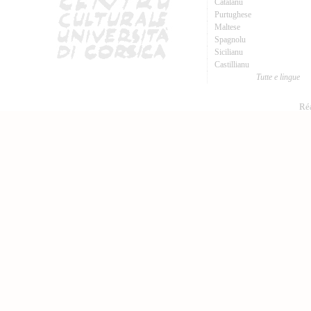
Catalanu
Purtughese
Maltese
Spagnolu
Sicilianu
Castillianu
Tutte e lingue
Réa