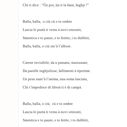
Chì ti dice : “Ùn poi, ùn ti la farai, fughji !”
Balla, balla, o ciù cù e to ombre
Lascia le purtà ti versu à novi orizonti,
Smentica e to paure, e to ferrite, i to dubbiti,
Balla, balla, o ciù sin’à l’albore.
Catene invisibile, da u passatu, stazzunate,
Da parolle inghjuliose, fallimenti à ripetime.
Un pesu nant’à l’anima, una soma lasciata,
Chì t’impedisce di liberà ti è di campà.
Balla, balla, o ciù, cù e to ombre
Lascia le purtà ti versu à novi orizonti,
Smentica e to paure, e to ferite, i to dubbiti,