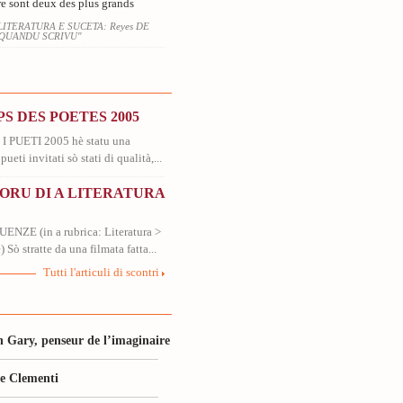
re sont deux des plus grands
LITERATURA E SUCETA: Reyes DE
"QUANDU SCRIVU"
S DES POETES 2005
 PUETI 2005 hè statu una
pueti invitati sò stati di qualità,...
'ORU DI A LITERATURA
NZE (in a rubrica: Literatura >
 Sò stratte da una filmata fatta...
Tutti l'articuli di scontri
 Gary, penseur de l’imaginaire
le Clementi