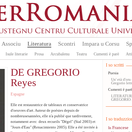
Associu
Literatura
Scontri
Impara u Corsu
Sp
Isule literarie
Prosa
Arcubalenu
Teatru
Cumenti è parè
Atti
I so scritti
DE GREGORIO
Puesia
Reyes
Un' età d'oru 
Gregorio let
Cumenti è par
Espagne
LITERATURA
GREGORIO:
Elle est restauratrice de tableaux et conservatrice
d'oeuvres d'art. Auteur de poésies depuis de
nombreusesannées, elle n'a publié que tardivement,
I so traduzzio
notamment avec deux recueils "Dégel" (Sial 2003) et
Francese
"Jours d'Eau" (Renacimiento 2005). Elle a été invitée à
In