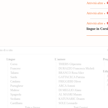
Attività altre
Attività altre
Attività altre
lingue in Cors
nu di u situ
Lingue
L'autore
Pru
Corsu
THIERS Ghjacumu
Francese
DURAZZO Francescu Micheli
Ediz
Talianu
BRANCO Rosa Alice
Sardu
GATTACECA Patrizia
A
Catalanu
FRIGGIERI Oliver
Purtughese
ARCA Antoni
Maltese
DI MEGLIO Alanu
Spagnolu
AL MASRI Maram
Sicilianu
KATUNARIC Drazen
Castillianu
SOLE Leonardo
Tutte e lingue
Tutti l'autori