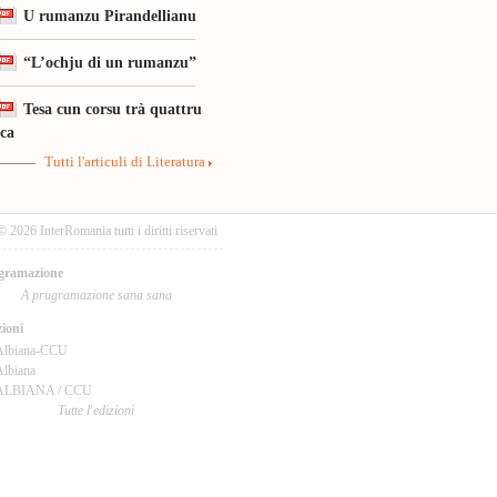
U rumanzu Pirandellianu
“L’ochju di un rumanzu”
Tesa cun corsu trà quattru
ica
Tutti l'articuli di Literatura
© 2026 InterRomania tutti i diritti riservati
gramazione
A prugramazione sana sana
ioni
Albiana-CCU
lbiana
ALBIANA / CCU
Tutte l'edizioni