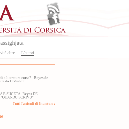
assighjata
vità altre
L'autori
di a literatura corsa? - Reyes de
tura da D.Verdoni
è
 E SUCETA: Reyes DE
 "QUANDU SCRIVU"
Tutti l'articuli di literatura
ne