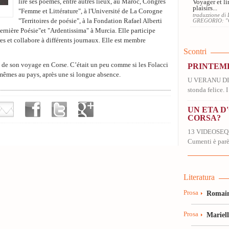
lire ses poèmes, entre autres lieux, au Maroc, Congrès
Voyager et li
plaisirs...
"Femme et Littérature", à l'Université de La Corogne
traduzzione di
"Territoires de poésie", à la Fondation Rafael Alberti
GREGORIO: 
ernière Poésie"et "Ardentissima" à Murcia. Elle participe
res et collabore à différents journaux. Elle est membre
Scontri
s de son voyage en Corse. C’était un peu comme si les Folacci
PRINTEMP
mêmes au pays, après une si longue absence.
U VERANU DI I
stonda felice. I 
UN ETA D
CORSA?
13 VIDEOSEQUE
Cumenti è parè)
Literatura
Prosa
Romain
Prosa
Mariel