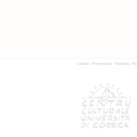
Cuntattu
-
Presentazione
-
Partenarii
-
Pia