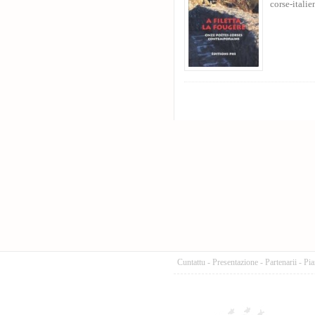
corse-italie
Cuntattu
-
Presentazione
-
Partenarii
-
Pia