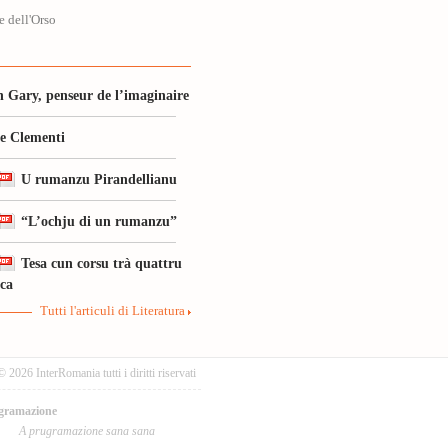
 dell'Orso
 Gary, penseur de l’imaginaire
le Clementi
U rumanzu Pirandellianu
“L’ochju di un rumanzu”
Tesa cun corsu trà quattru
ica
Tutti l'articuli di Literatura
© 2026 InterRomania tutti i diritti riservati
gramazione
A prugramazione sana sana