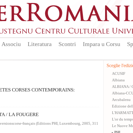
Associu
Literatura
Scontri
Impara u Corsu
Sp
Sceglie l'ediz
ACUSIF
Albiana
ALBIANA /
OETES CORSES CONTEMPORAINS:
Albiana-CC
Arcubalenu
Edizione del
L'HARMAT
TA / LA FOUGERE
L'or du temp
 versionscorse-français (Editions PHI, Luxembourg, 2005, 311
Le Nuove M
PHI