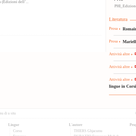
n (Edizioni dell’...
PHI_Edizione
Literatura
Prosa
Romain
Prosa
Mariel
Attività altre
Attività altre
Attività altre
lingue in Cors
nu di u situ
Lingue
L'autore
Pru
Corsu
THIERS Ghjacumu