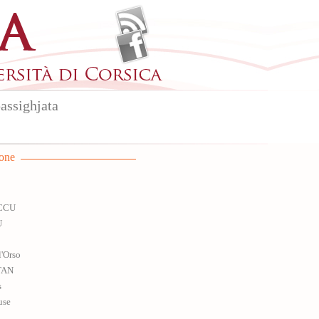
assighjata
ione
 CCU
U
l'Orso
TAN
s
use