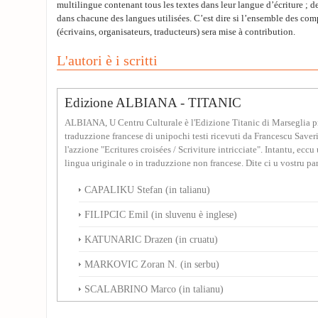
multilingue contenant tous les textes dans leur langue d’écriture ; de
dans chacune des langues utilisées. C’est dire si l’ensemble des co
(écrivains, organisateurs, traducteurs) sera mise à contribution.
L'autori è i scritti
Edizione ALBIANA - TITANIC
ALBIANA, U Centru Culturale è l'Edizione Titanic di Marseglia p
traduzzione francese di unipochi testi ricevuti da Francescu Saveri
l'azzione "Ecritures croisées / Scriviture intricciate". Intantu, eccu 
lingua uriginale o in traduzzione non francese. Dite ci u vostru parè
CAPALIKU Stefan (in talianu)
FILIPCIC Emil (in sluvenu è inglese)
KATUNARIC Drazen (in cruatu)
MARKOVIC Zoran N. (in serbu)
SCALABRINO Marco (in talianu)