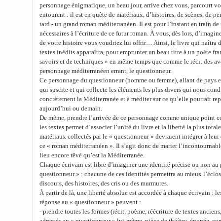
personnage énigmatique, un beau jour, arrive chez vous, parcourt vo
entourent : il est en quête de matériaux, d’histoires, de scènes, de pe
tard - un grand roman méditerranéen. Il est pour l’instant en train de 
nécessaires à l’écriture de ce futur roman. À vous, dès lors, d’imagine
de votre histoire vous voudriez lui offrir… Ainsi, le livre qui naîtr
textes inédits apparaîtra, pour emprunter un beau titre à un poète f
savoirs et de techniques » en même temps que comme le récit des a
personnage méditerranéen errant, le questionneur.
Ce personnage du questionneur (homme ou femme), allant de pays en p
qui suscite et qui collecte les éléments les plus divers qui nous cond
concrètement la Méditerranée et à méditer sur ce qu’elle pourrait re
aujourd’hui ou demain.
De même, prendre l’arrivée de ce personnage comme unique point c
les textes permet d’associer l’unité du livre et la liberté la plus total
matériaux collectés par le « questionneur » devraient intégrer à leur
ce « roman méditerranéen ». Il s’agit donc de marier l’incontournabl
lieu encore rêvé qu’est la Méditerranée.
Chaque écrivain est libre d’imaginer une identité précise ou non au
questionneur » : chacune de ces identités permettra au mieux l’éclos
discours, des histoires, des cris ou des murmures.
À partir de là, une liberté absolue est accordée à chaque écrivain : les
réponse au « questionneur » peuvent :
- prendre toutes les formes (récit, poème, réécriture de textes ancien