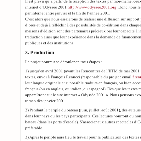
Il est prévu qu’à partir de la réception des textes par moi-même, ceux-
internet d’Odyssée 2001
http://www.odyssee2001.org
. Donc, tous l
par internet entre janvier et la fin de l’année 2001.
C’est alors que nous essaierons de réaliser une diffusion sur suppo
d’ores et déjà à réfléchir à des possibilités de co-édition dans chaqu
maisons d’édition sont des partenaires précieux par leur capacité à i
traduction ainsi que leur expérience dans la demande de financement
publiques et des institutions.
3. Production
Le projet pourrait se dérouler en trois étapes :
1) jusqu’en avril 2001 (avant les Rencontres de l’IITM de mai 2001 à
textes, envoi à François Renucci (responsable du projet : email
f.ren
leur langue originale et si possible traduits en français, ou bien a
français (ou en anglais, ou italien, ou espagnol). Dès que les textes 
apparaîtront sur le site internet « Odyssée 2001 ». Nous pensons avoi
roman dès janvier 2001.
2) Pendant le périple du bateau (juin, juillet, août 2001), des auteurs
dans leur pays ou les pays participants. Ces lectures pourront ou non
bateau (dans les ports d’escale). S’associer aux autres spectacles d’
préférable.
3) Après le périple aura lieu le travail pour la publication des textes