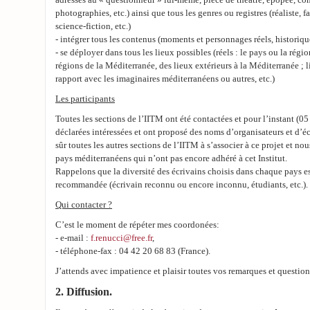
adressés au « questionneur » lui-même, pièce de théâtre, épopée, co
photographies, etc.) ainsi que tous les genres ou registres (réaliste, f
science-fiction, etc.)
- intégrer tous les contenus (moments et personnages réels, historiqu
- se déployer dans tous les lieux possibles (réels : le pays ou la régio
régions de la Méditerranée, des lieux extérieurs à la Méditerranée ; 
rapport avec les imaginaires méditerranéens ou autres, etc.)
Les participants
Toutes les sections de l’IITM ont été contactées et pour l’instant (05
déclarées intéressées et ont proposé des noms d’organisateurs et d’é
sûr toutes les autres sections de l’IITM à s’associer à ce projet et no
pays méditerranéens qui n’ont pas encore adhéré à cet Institut.
Rappelons que la diversité des écrivains choisis dans chaque pays 
recommandée (écrivain reconnu ou encore inconnu, étudiants, etc.).
Qui contacter ?
C’est le moment de répéter mes coordonées:
- e-mail :
f.renucci@free.fr
,
- téléphone-fax : 04 42 20 68 83 (France).
J’attends avec impatience et plaisir toutes vos remarques et question
2. Diffusion.