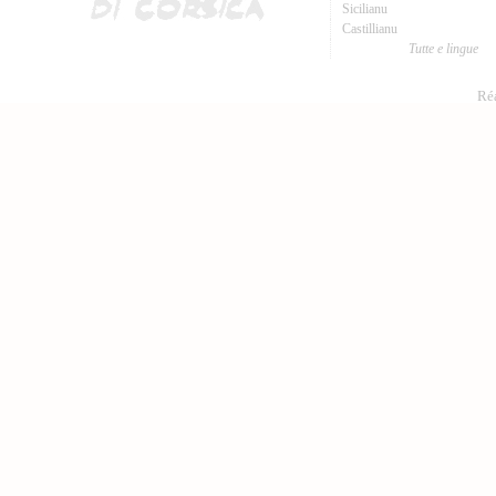
Sicilianu
Castillianu
Tutte e lingue
Réa