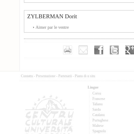
ZYLBERMAN Dorit
Aimer par le ventre
Cuntattu
-
Presentazione
-
Partenarii
-
Pianu di u situ
Lingue
Corsu
Francese
Talianu
Sardu
Catalanu
Purtughese
Maltese
Spagnolu