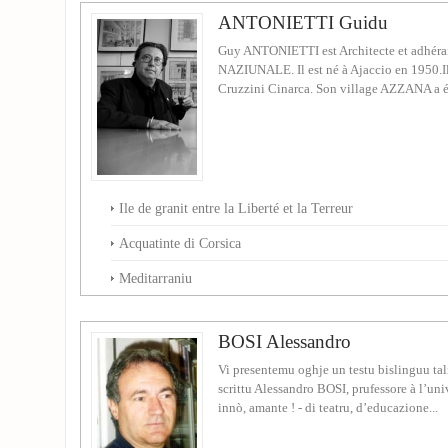
ANTONIETTI Guidu
Guy ANTONIETTI est Architecte et adhér
NAZIUNALE. Il est né à Ajaccio en 1950.Il 
Cruzzini Cinarca. Son village AZZANA a ég
Ile de granit entre la Liberté et la Terreur
Acquatinte di Corsica
Meditarraniu
BOSI Alessandro
Vi presentemu oghje un testu bislinguu tal
scrittu Alessandro BOSI, prufessore à l’uni
innò, amante ! - di teatru, d’educazione...