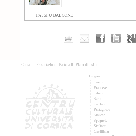
PASSI U BALCONE
Cuntattu
-
Presentazione
-
Partenarii
-
Pianu di u situ
Lingue
Corsu
Francese
Talianu
Sardu
Catalanu
Purtughese
Maltese
Spagnolu
Sicilianu
Castillianu