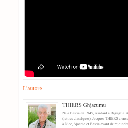
L'autore
THIERS Ghjacumu
Né à Bastia en 1945, résidant à Biguglia. A
(lettres classiques), Jacques THIERS a ense
à Nice, Ajaccio et Bastia avant de rejoindre