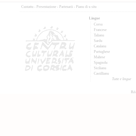
Cuntattu
-
Presentazione
-
Partenarii
-
Pianu di u situ
Lingue
Corsu
Francese
Talianu
Sardu
Catalanu
Purtughese
Maltese
Spagnolu
Sicilianu
Castillianu
Tutte e lingue
Réa