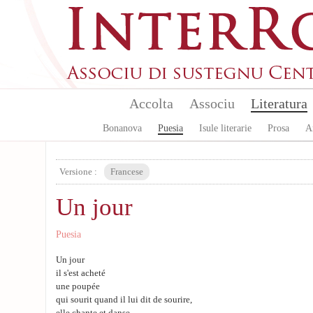
Skip to main content
Accolta
Associu
Literatura
Bonanova
Puesia
Isule literarie
Prosa
A
Versione :
Francese
Un jour
Puesia
Un jour
il s'est acheté
une poupée
qui sourit quand il lui dit de sourire,