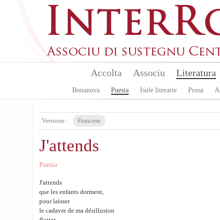
Skip to main content
Accolta
Associu
Literatura
Bonanova
Puesia
Isule literarie
Prosa
A
Versione :
Francese
J'attends
Puesia
J'attends
que les enfants dorment,
pour laisser
le cadavre de ma désillusion