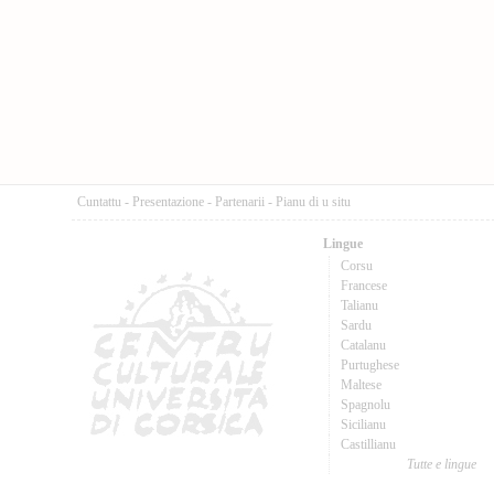
Cuntattu
-
Presentazione
-
Partenarii
-
Pianu di u situ
Lingue
Corsu
Francese
Talianu
Sardu
Catalanu
Purtughese
Maltese
Spagnolu
Sicilianu
Castillianu
Tutte e lingue