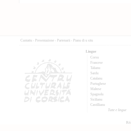
Cuntattu
-
Presentazione
-
Partenarii
-
Pianu di u situ
Lingue
Corsu
Francese
Talianu
Sardu
Catalanu
Purtughese
Maltese
Spagnolu
Sicilianu
Castillianu
Tutte e lingue
Réa