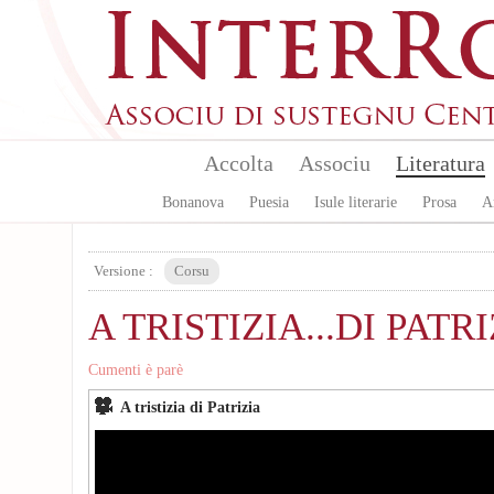
Skip to main content
Accolta
Associu
Literatura
Bonanova
Puesia
Isule literarie
Prosa
A
Versione :
Corsu
A TRISTIZIA...DI PATR
Cumenti è parè
A tristizia di Patrizia