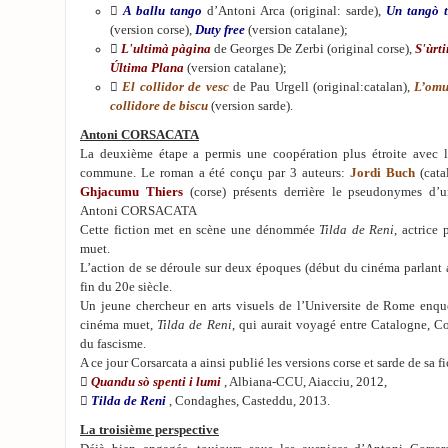

A ballu tango
d’Antoni Arca (original: sarde),
Un tangò t
(version corse),
Duty free
(version catalane);

L'ultimà pàgina
de Georges De Zerbi (original corse),
S'ùrt
Última Plana
(version catalane);

El collidor de vesc
de Pau Urgell (original:catalan),
L’omu
collidore de biscu
(version sarde).
Antoni CORSACATA
La deuxième étape a permis une coopération plus étroite avec l
commune. Le roman a été conçu par 3 auteurs:
Jordi Buch
(catal
Ghjacumu Thiers
(corse) présents derrière le pseudonymes d’u
Antoni CORSACATA
Cette fiction met en scène une dénommée
Tilda de Reni
, actrice
muet.
L’action de se déroule sur deux époques (début du cinéma parlant 
fin du 20e siècle.
Un jeune chercheur en arts visuels de l’Universite de Rome enquê
cinéma muet,
Tilda de Reni
, qui aurait voyagé entre Catalogne, C
du fascisme.
A ce jour Corsarcata a ainsi publié les versions corse et sarde de sa fi

Quandu sò spenti i lumi
, Albiana-CCU, Aiacciu, 2012,

Tilda de Reni
, Condaghes, Casteddu, 2013.
La troisième perspective