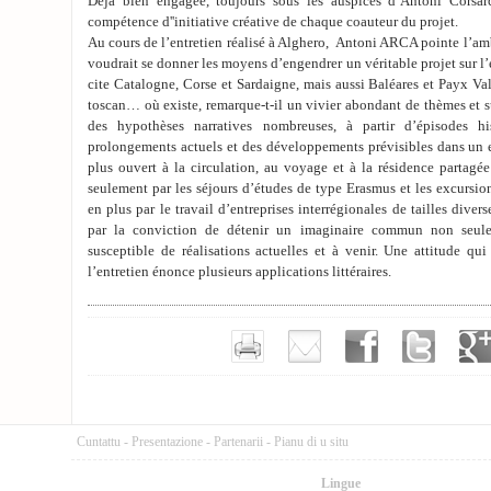
Déjà bien engagée, toujours sous les auspices d’Antoni Corsarc
compétence d''initiative créative de chaque coauteur du projet.
Au cours de l’entretien réalisé à Alghero, Antoni ARCA pointe l’am
voudrait se donner les moyens d’engendrer un véritable projet sur l
cite Catalogne, Corse et Sardaigne, mais aussi Baléares et Payx Va
toscan… où existe, remarque-t-il un vivier abondant de thèmes et su
des hypothèses narratives nombreuses, à partir d’épisodes hi
prolongements actuels et des développements prévisibles dans un 
plus ouvert à la circulation, au voyage et à la résidence partagée
seulement par les séjours d’études de type Erasmus et les excursion
en plus par le travail d’entreprises interrégionales de tailles diver
par la conviction de détenir un imaginaire commun non seulem
susceptible de réalisations actuelles et à venir. Une attitude qui
l’entretien énonce plusieurs applications littéraires.
Cuntattu
-
Presentazione
-
Partenarii
-
Pianu di u situ
Lingue