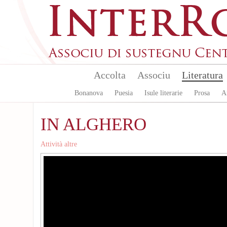
Skip to main content
Accolta
Associu
Literatura
Bonanova
Puesia
Isule literarie
Prosa
A
IN ALGHERO
Attività altre