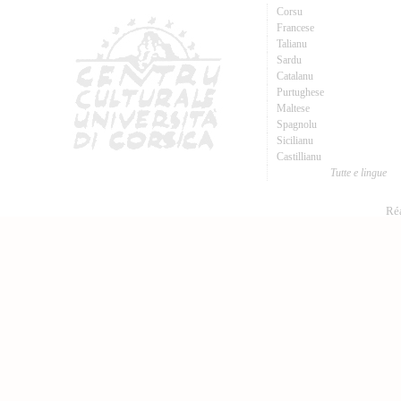
Corsu
Francese
Talianu
Sardu
Catalanu
Purtughese
Maltese
Spagnolu
Sicilianu
Castillianu
Tutte e lingue
Réa