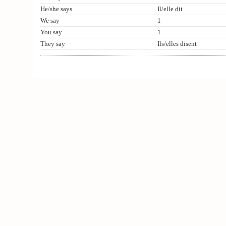
He/she says
Il/elle dit
We say
1
You say
1
They say
Ils/elles disent