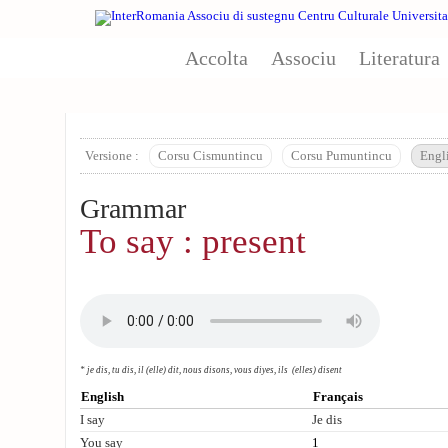
Aller au contenu principal
Accolta
Associu
Literatura
Versione :
Corsu Cismuntincu
Corsu Pumuntincu
Engl
Grammar
To say : present
* je dis, tu dis, il (elle) dit, nous disons, vous diyes, ils
(elles)
disent
English
Français
I say
Je dis
You say
1