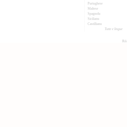
Purtughese
Maltese
Spagnolu
Sicilianu
Castillianu
Tutte e lingue
Réa