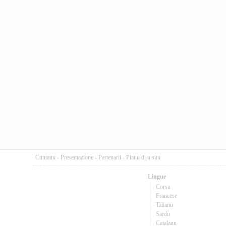
Cuntattu
-
Presentazione
-
Partenarii
-
Pianu di u situ
Lingue
Corsu
Francese
Talianu
Sardu
Catalanu