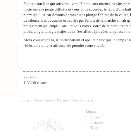
Et attention à ce qui arrive souvent là-haut, aux matins les plus purs
trotte sur une pente difficile et vous vous accordez le répit d'une halt
pierre qui luit. Au-dessous de vos pieds plonge l'abîme de la vallée, 
Le silence. Les poumons échauffés par l'effort de la marche et l'air g
bruissement qui emplit l'air... et vous voyez sortir, de la paroi trent
pieds, un grand aigle majestueux. Ses ailes déployées remplissent la 
Alors vous restez là, le coeur battant et apeuré parce que le temps d'
l'idée, enivrante et affreuse, de prendre votre envol...
« prima
1. Ver'di e sarre
Cuntattu
-
Presentazione
-
Partenarii
-
Pianu di u situ
Lingue
Corsu
Francese
Talianu