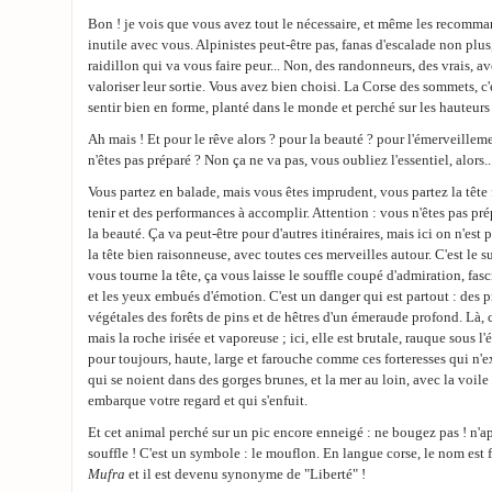
Bon ! je vois que vous avez tout le nécessaire, et même les recomman
inutile avec vous. Alpinistes peut-être pas, fanas d'escalade non plus,
raidillon qui va vous faire peur... Non, des randonneurs, des vrais, av
valoriser leur sortie. Vous avez bien choisi. La Corse des sommets, c'e
sentir bien en forme, planté dans le monde et perché sur les hauteurs 
Ah mais ! Et pour le rêve alors ? pour la beauté ? pour l'émerveilleme
n'êtes pas préparé ? Non ça ne va pas, vous oubliez l'essentiel, alors..
Vous partez en balade, mais vous êtes imprudent, vous partez la tête 
tenir et des performances à accomplir. Attention : vous n'êtes pas pré
la beauté. Ça va peut-être pour d'autres itinéraires, mais ici on n'est p
la tête bien raisonneuse, avec toutes ces merveilles autour. C'est le 
vous tourne la tête, ça vous laisse le souffle coupé d'admiration, fas
et les yeux embués d'émotion. C'est un danger qui est partout : des p
végétales des forêts de pins et de hêtres d'un émeraude profond. Là, 
mais la roche irisée et vaporeuse ; ici, elle est brutale, rauque sous l
pour toujours, haute, large et farouche comme ces forteresses qui n'ex
qui se noient dans des gorges brunes, et la mer au loin, avec la voile 
embarque votre regard et qui s'enfuit.
Et cet animal perché sur un pic encore enneigé : ne bougez pas ! n'ap
souffle ! C'est un symbole : le mouflon. En langue corse, le nom est f
Mufra
et il est devenu synonyme de "Liberté" !