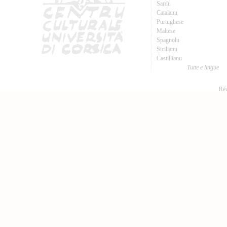
Sardu
Catalanu
Purtughese
Maltese
Spagnolu
Sicilianu
Castillianu
Tutte e lingue
Réa