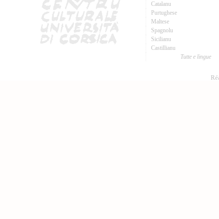
Catalanu
Purtughese
Maltese
Spagnolu
Sicilianu
Castillianu
Tutte e lingue
Réa