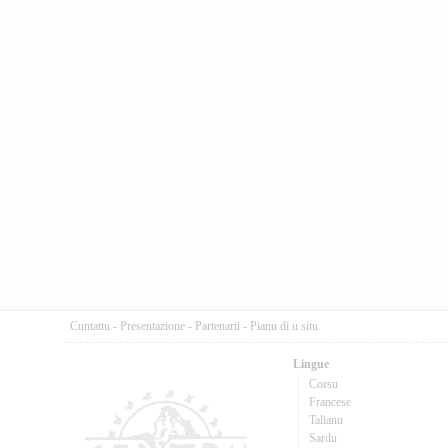
Cuntattu
-
Presentazione
-
Partenarii
-
Pianu di u situ
Lingue
Corsu
Francese
Talianu
Sardu