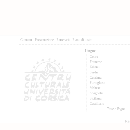
Cuntattu
-
Presentazione
-
Partenarii
-
Pianu di u situ
Lingue
Corsu
Francese
Talianu
Sardu
Catalanu
Purtughese
Maltese
Spagnolu
Sicilianu
Castillianu
Tutte e lingue
Réa