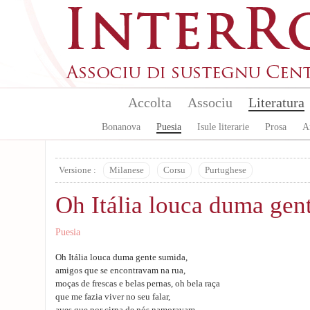
Aller au contenu principal
Accolta
Associu
Literatura
Bonanova
Puesia
Isule literarie
Prosa
A
Versione :
Milanese
Corsu
Purtughese
Oh Itália louca duma gen
Puesia
Oh Itália louca duma gente sumida,
amigos que se encontravam na rua,
moças de frescas e belas pernas, oh bela raça
que me fazia viver no seu falar,