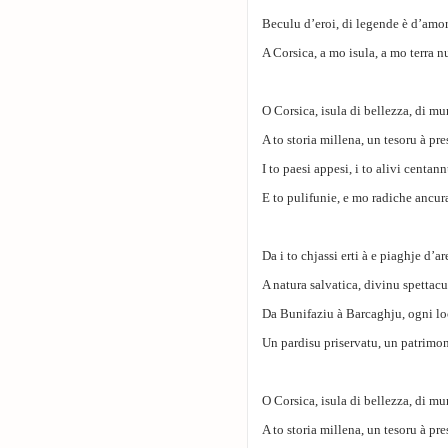
Beculu d’eroi, di legende è d’amo
A Corsica, a mo isula, a mo terra nu
O Corsica, isula di bellezza, di m
A to storia millena, un tesoru à pre
I to paesi appesi, i to alivi centan
E to pulifunie, e mo radiche ancur
Da i to chjassi erti à e piaghje d’ar
A natura salvatica, divinu spettacu
Da Bunifaziu à Barcaghju, ogni lo
Un pardisu priservatu, un patrimon
O Corsica, isula di bellezza, di m
A to storia millena, un tesoru à pre