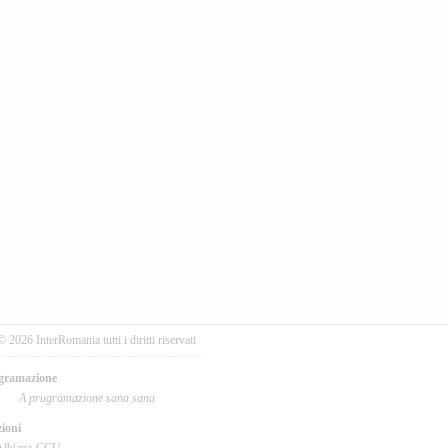
© 2026 InterRomania tutti i diritti riservati
gramazione
A prugramazione sana sana
ioni