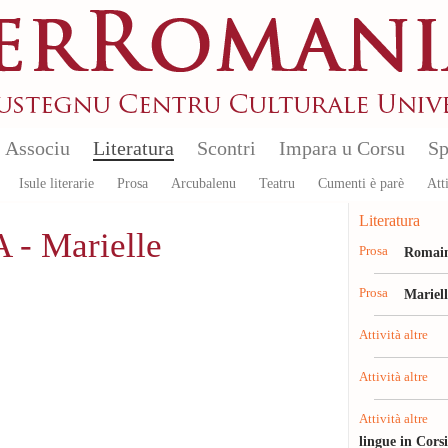
Associu
Literatura
Scontri
Impara u Corsu
Sp
Isule literarie
Prosa
Arcubalenu
Teatru
Cumenti è parè
Atti
Literatura
- Marielle
Prosa
Romain
Prosa
Mariel
Attività altre
Attività altre
Attività altre
lingue in Cors