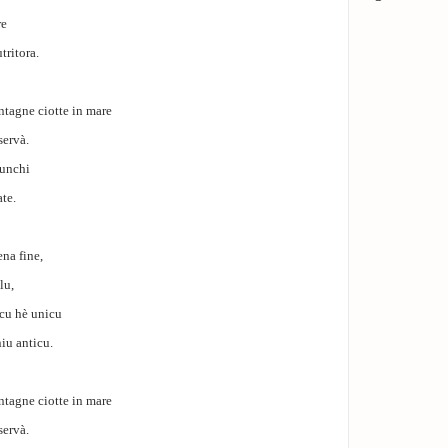
re
tritora.
untagne ciotte in mare
servà.
nunchi
ate.
ena fine,
lu,
cu hè unicu
iu anticu.
untagne ciotte in mare
servà.