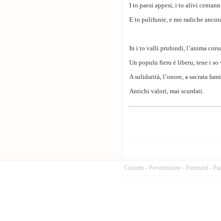
I to paesi appesi, i to alivi centan
E to pulifunie, e mo radiche ancur
In i to valli prufondi, l’anima cor
Un populu fieru è liberu, tene i so 
A sulidarità, l’onore, a sacrata fam
Antichi valori, mai scurdati.
Cuntattu
-
Presentazione
-
Partenarii
-
Pia