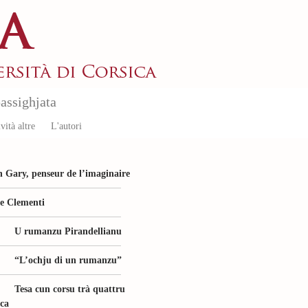
assighjata
vità altre
L'autori
 Gary, penseur de l’imaginaire
le Clementi
U rumanzu Pirandellianu
“L’ochju di un rumanzu”
Tesa cun corsu trà quattru
ica