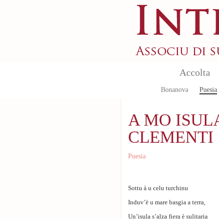
Skip to main content
Accolta
Bonanova
Puesia
A MO ISULA 
CLEMENTI
Puesia
Sottu à u celu turchinu
Induv’è u mare basgia a terra,
Un’isula s’alza fiera è sulitaria