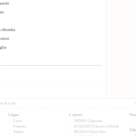
nunchi
ate.
sa ribomba
valori
iglia
nu di u situ
Lingue
L'autore
Pru
Corsu
THIERS Ghjacumu
Francese
DURAZZO Francescu Micheli
Ediz
Talianu
BRANCO Rosa Alice