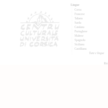
Lingue
Corsu
Francese
Talianu
Sardu
Catalanu
Purtughese
Maltese
Spagnolu
Sicilianu
Castillianu
Tutte e lingue
Réa