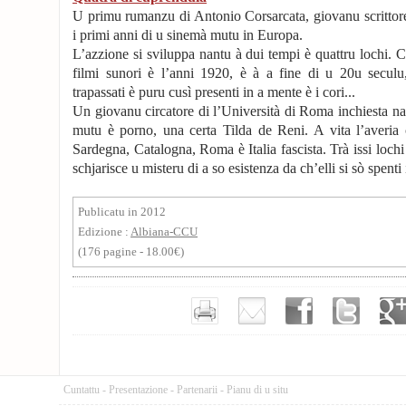
U primu rumanzu di Antonio Corsarcata, giovanu scritto
i primi anni di u sinemà mutu in Europa.
L’azzione si sviluppa nantu à dui tempi è quattru lochi. Ci
filmi sunori è l’anni 1920, è à a fine di u 20u seculu,
trapassati è puru cusì presenti in a mente è i cori...
Un giovanu circatore di l’Università di Roma inchiesta nan
mutu è porno, una certa Tilda de Reni. A vita l’averia 
Sardegna, Catalogna, Roma è Italia fascista. Trà issi lochi 
schjarisce u misteru di a so esistenza da ch’elli si sò spenti
Publicatu in 2012
Edizione :
Albiana-CCU
(176 pagine - 18.00€)
Cuntattu
-
Presentazione
-
Partenarii
-
Pianu di u situ