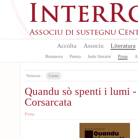
Skip to main content
Accolta
Associu
Literatura
Bonanova
Puesia
Isule literarie
Prosa
A
Versione :
Corsu
Quandu sò spenti i lumi 
Corsarcata
Prosa