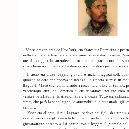
Vince, proveniente da New York, era sbarcato a Fiumicino e per tre 
nella Capitale. Adesso era alla stazione Termini:destinazione Paler
ore di viaggio lo attendevano in uno compartimento di scono
chiacchierato e di cui sarebbe diventato amico di un giorno o una no
Il treno era pieno: coppie, giovani e anziani, ragazzi soli, qual
qualche soldato che andava in licenza. La Freccia si mise in m
lingua di Vince che, cominciando a raccontare, disse di tornare, p
venticinque anni, dall’America di cui decantava, nel suo italo si
yankee, le mirabilie, la straordinaria grandezza. Tutto era smisurato 
street, che però là sono larghe, le automobili e le autostrade, gli st
campi…
Vince era allegro, il più loquace: parlava dei figli, dei nipoti, d
aveva messo su e gli aveva fatto dimenticare le toppe al culo e le 
giovanottone accanto a lui continuava a leggere il giornale dal