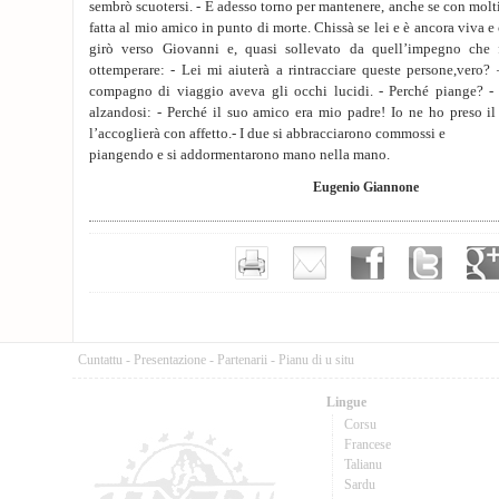
sembrò scuotersi. - E adesso torno per mantenere, anche se con molti
fatta al mio amico in punto di morte. Chissà se lei e è ancora viva e c
girò verso Giovanni e, quasi sollevato da quell’impegno che 
ottemperare: - Lei mi aiuterà a rintracciare queste persone,vero?
compagno di viaggio aveva gli occhi lucidi. - Perché piange? -
alzandosi: - Perché il suo amico era mio padre! Io ne ho preso 
l’accoglierà con affetto.- I due si abbracciarono commossi e
piangendo e si addormentarono mano nella mano.
Eugenio Giannone
Cuntattu
-
Presentazione
-
Partenarii
-
Pianu di u situ
Lingue
Corsu
Francese
Talianu
Sardu