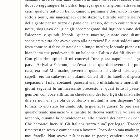
dovevo raggiungere la Sicilia. Impiegai quaranta giorni, attraversa
carri, qualche tratto in treno, camion, pullman e dormendo in casc
sotto i ponti, sui marciapiedi delle stazioni, fidando sempre nell’
della gente per un tozzo di pane che, spesso, dovevo contendere a
notte, sloggiavo dai giacigli accompagnato dal lugubre suono del
Falconara e quindi Napoli: quante macerie, quante case distru
spensierata città che avevo visto alla partenza! E quanti soldati amer
festa come se si fosse destata da un lungo incubo; le strade piene e r
biancheria che pendevano da un balcone all’altro e dai fili distesi da
Con gli ultimi spiccioli mi concessi “una pizza napoletana”: g
parve. Arrivai a Palermo, anch’essa con i quartieri sventrati e poi
casa; era ora! Mia madre, poveretta, quando mi vide si mise a pia
capelli: ero un cadavere ambulante. Chiesi di mio fratello: disper
crepacuore. I miei coetanei: parecchi erano ufficialmente morti, di a
giorni seguenti fu un’incessante processione: quasi tutto il paese
genitori, con voce afflitta, mi chiedevano dei loro figli chiamati a
dire se non una parola di conforto e invitarli a non disperare? 
tornati. Io ero stato fortunato. Ah, la guerra, la guerra! Si può ess
quest’orrendo massacro?– e mentre lo diceva sembrava volesse e
accennò, durante la convalescenza, alle atrocità dei campi di con
Che barbarie! Incivili! Gli Italiani “razza pura” per legge! Trasc
rimettessi in sesto e cominciassi a lavorare. Poco dopo mia madre r
moi fratello. Non avevo più nessuno in paese; vendetti casa ed