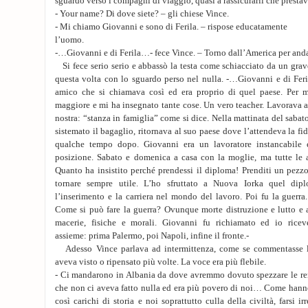
sguardo verso i compagni di viaggio, quasi a rassicurarli che prestava
- Your name? Di dove siete? – gli chiese Vince.
- Mi chiamo Giovanni e sono di Ferila. – rispose educatamente
l’uomo.
-…Giovanni e di Ferila…- fece Vince. – Torno dall’America per andar
Si fece serio serio e abbassò la testa come schiacciato da un grave
questa volta con lo sguardo perso nel nulla. -…Giovanni e di Fe
amico che si chiamava così ed era proprio di quel paese. Per m
maggiore e mi ha insegnato tante cose. Un vero teacher. Lavorava a
nostra: “stanza in famiglia” come si dice. Nella mattinata del sabato
sistemato il bagaglio, ritornava al suo paese dove l’attendeva la f
qualche tempo dopo. Giovanni era un lavoratore instancabile e
posizione. Sabato e domenica a casa con la moglie, ma tutte le a
Quanto ha insistito perché prendessi il diploma! Prenditi un pezzo 
tornare sempre utile. L’ho sfruttato a Nuova Iorka quel dipl
l’inserimento e la carriera nel mondo del lavoro. Poi fu la guerr
Come si può fare la guerra? Ovunque morte distruzione e lutto e a
macerie, fisiche e morali. Giovanni fu richiamato ed io riceve
assieme: prima Palermo, poi Napoli, infine il fronte.-
Adesso Vince parlava ad intermittenza, come se commentasse l
aveva visto o ripensato più volte. La voce era più flebile.
- Ci mandarono in Albania da dove avremmo dovuto spezzare le ren
che non ci aveva fatto nulla ed era più povero di noi… Come hanno
così carichi di storia e noi soprattutto culla della civiltà, farsi ir