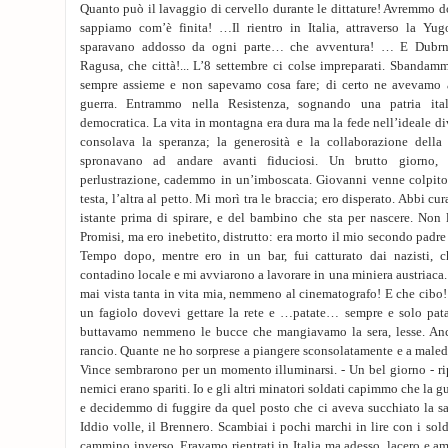
Quanto può il lavaggio di cervello durante le dittature! Avremmo 
sappiamo com’è finita! …Il rientro in Italia, attraverso la Yugo
sparavano addosso da ogni parte… che avventura! … E Dubrn
Ragusa, che città!... L’8 settembre ci colse impreparati. Sbanda
sempre assieme e non sapevamo cosa fare; di certo ne avevamo a
guerra. Entrammo nella Resistenza, sognando una patria ital
democratica. La vita in montagna era dura ma la fede nell’ideale di
consolava la speranza; la generosità e la collaborazione della
spronavano ad andare avanti fiduciosi. Un brutto giorno,
perlustrazione, cademmo in un’imboscata. Giovanni venne colpito 
testa, l’altra al petto. Mi morì tra le braccia; ero disperato. Abbi c
istante prima di spirare, e del bambino che sta per nascere. Non
Promisi, ma ero inebetito, distrutto: era morto il mio secondo padre e
Tempo dopo, mentre ero in un bar, fui catturato dai nazisti,
contadino locale e mi avviarono a lavorare in una miniera austriac
mai vista tanta in vita mia, nemmeno al cinematografo! E che cibo!
un fagiolo dovevi gettare la rete e …patate… sempre e solo pa
buttavamo nemmeno le bucce che mangiavamo la sera, lesse. Anch
rancio. Quante ne ho sorprese a piangere sconsolatamente e a maledir
Vince sembrarono per un momento illuminarsi. - Un bel giorno - rip
nemici erano spariti. Io e gli altri minatori soldati capimmo che la g
e decidemmo di fuggire da quel posto che ci aveva succhiato la
Iddio volle, il Brennero. Scambiai i pochi marchi in lire con i sol
cammino inverso. Eravamo rientrati in Italia ma adesso, lacero e 