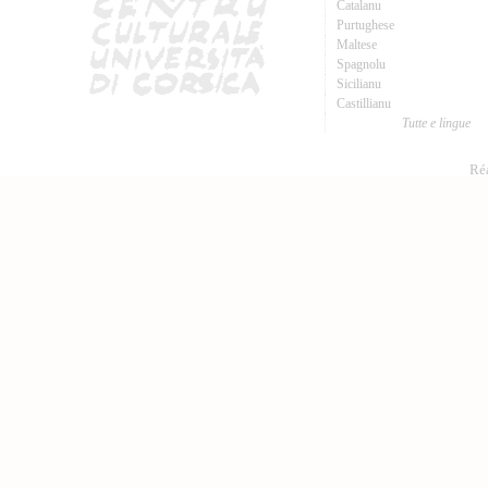
Catalanu
Purtughese
Maltese
Spagnolu
Sicilianu
Castillianu
Tutte e lingue
Réa