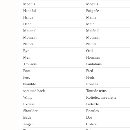
Maquis
Maquis
Handful
Poignée
Hands
Mains
Hand
Main
Material
Matériel
Moment
Moment
Nature
Nature
Eye
Oeil
Men
Hommes
Trousers
Pantalons
Foot
Pied
Feet
Pieds
bramble
Ronces
sprained back
Tour de reins
Wimp
Roitelet, mauviette
Excuse
Prétexte
Shoulder
Epaules
Back
Dos
Anger
Colère