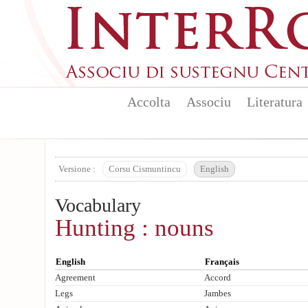
Aller au contenu principal
Accolta
Associu
Literatura
Versione :
Corsu Cismuntincu
English
Vocabulary
Hunting : nouns
English
Français
Agreement
Accord
Legs
Jambes