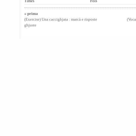
Times
Fois
« prima
(Exercise) Una caccighjata : marcà e risposte
(Voca
ghjuste