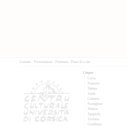
Cuntattu
-
Presentazione
-
Partenarii
-
Pianu di u situ
Lingue
Corsu
Francese
Talianu
Sardu
Catalanu
Purtughese
Maltese
Spagnolu
Sicilianu
Castillianu