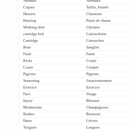
Animals
Animaux
Copses
Taillis, fourrés
Hunters
Chasseurs
Hunting
Partie de chasse
Working shirt
Chemise
cartridge belt
Cartouchière
Cartridge
Cartouches
Boar
Sanglier
Fault
Faute
Kicks
Coups
Count
Compte
Pigeons
Pigeons
Seasoning
Assaisonnement
Exercice
Exercice
Face
Visage
Injury
Blessure
Mushrooms
Champignons
Bushes
Buissons
Hares
Lièvres
Tongues
Langues