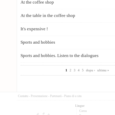
At the coffee shop
At the table in the coffee shop
It's expensive !
Sports and hobbies
Sports and hobbies. Listen to the dialogues
Pages
1
2
3
4
5
dopu ›
ultimu »
Cuntattu
-
Presentazione
-
Partenarii
-
Pianu di u situ
Lingue
Corsu