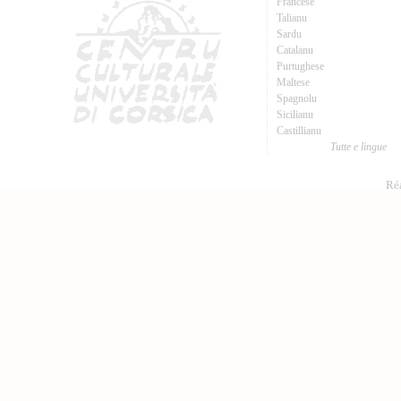
Francese
Talianu
Sardu
Catalanu
Purtughese
Maltese
Spagnolu
Sicilianu
Castillianu
Tutte e lingue
Réa