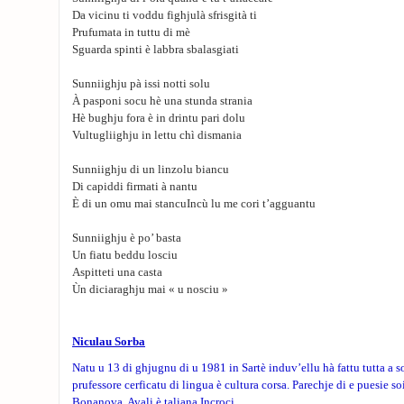
Da vicinu ti voddu fighjulà sfrisgità ti
Prufumata in tuttu di mè
Sguarda spinti è labbra sbalasgiati
Sunniighju pà issi notti solu
À pasponi socu hè una stunda strania
Hè bughju fora è in drintu pari dolu
Vultugliighju in lettu chì dismania
Sunniighju di un linzolu biancu
Di capiddi firmati à nantu
È di un omu mai stancuIncù lu me cori t’agguantu
Sunniighju è po’ basta
Un fiatu beddu losciu
Aspitteti una casta
Ùn diciaraghju mai « u nosciu »
Niculau Sorba
Natu u 13 di ghjugnu di u 1981 in Sartè induv’ellu hà fattu tutta a so
prufessore cerficatu di lingua è cultura corsa. Parechje di e puesie soi
Bonanova, Avali è taliana Incroci.