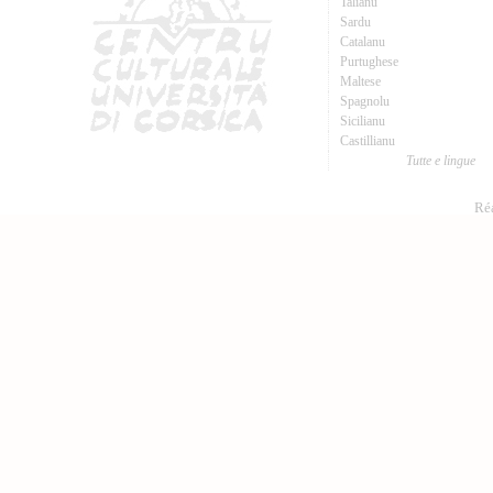
Talianu
Sardu
Catalanu
Purtughese
Maltese
Spagnolu
Sicilianu
Castillianu
Tutte e lingue
Réa