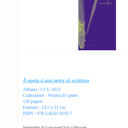
À nantu à una petra di scrittura
Albiana / CCU 2012
Cullezzione : Veranu di i pueti
128 pagine
Furmatu : 12,5 x 21 cm
ISBN : 978-2-8241-0192-7
Sunniighju di l’ora quand’è tù t’affaccarè