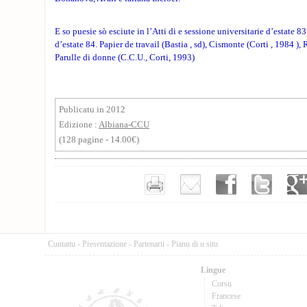
E so puesie sò esciute in l’Atti di e sessione universitarie d’estate 8
d’estate 84. Papier de travail (Bastia , sd), Cismonte (Corti , 1984 ),
Parulle di donne (C.C.U., Corti, 1993)
Publicatu in 2012
Edizione :
Albiana-CCU
(128 pagine - 14.00€)
Cuntattu
-
Presentazione
-
Partenarii
-
Pianu di u situ
Lingue
Corsu
Francese