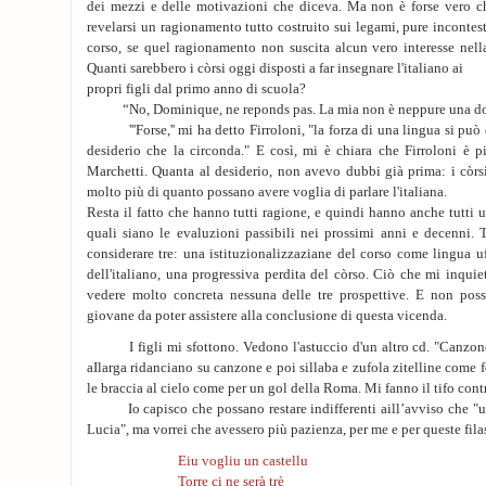
dei mezzi e delle motivazioni che diceva. Ma non è forse vero che
revelarsi un ragionamento tutto costruito sui legami, pure incontestab
corso, se quel ragionamento non suscita alcun vero interesse nell
Quanti sarebbero i còrsi oggi disposti a far insegnare l'italiano ai
propri figli dal primo anno di scuola?
“No, Dominique, ne reponds pas. La mia non è neppure una d
'''Forse,'' mi ha detto Firroloni, "la forza di una lingua si può 
desiderio che la circonda." E così, mi è chiara che Firroloni è 
Marchetti. Quanta al desiderio, non avevo dubbi già prima: i còrs
molto più di quanto possano avere voglia di parlare l'italiana.
Resta il fatto che hanno tutti ragione, e quindi hanno anche tutti 
quali siano le evaluzioni passibili nei prossimi anni e decenni.
considerare tre: una istituzionalizzaziane del corso come lingua uff
dell'italiano, una progressiva perdita del còrso. Ciò che mi inquie
vedere molto concreta nessuna delle tre prospettive. E non po
giovane da poter assistere alla conclusione di questa vicenda.
I figli mi sfottono. Vedono l'astuccio d'un altro cd. "Canzone 
aIlarga ridanciano su canzone e poi sillaba e zufola zitelline come f
le braccia al cielo come per un gol della Roma. Mi fanno il tifo cont
Io capisco che possano restare indifferenti aill’avviso che "un c
Lucia", ma vorrei che avessero più pazienza, per me e per queste fila
Eiu vogliu un castellu
Torre ci ne serà trè