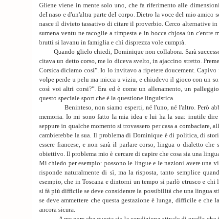
Gliene viene in mente solo uno, che fa riferimento alle dimension
deI naso e d'un'altra parte deI corpo. Dietro la voce del mio amico 
nasce il divieto tassativo di citare il proverbio. Cerco alternative i
sumena ventu ne racoglie a timpesta e in bocca chjosa ùn c'entre 
brutti si lavanu in famiglia e chì disprezza vole cumprà.
Quando glielo chiedi, Dominique non collabora. Sarà successo 
citava un detto corso, me lo diceva svelto, in ajaccino stretto. Pre
Corsica diciamo così". Io lo invitavo a ripetere doucement. Capiv
volpe perde u pelu ma micca u viziu, e chiudevo il gioco con un s
così voi altri corsi?". Era ed è come un allenamento, un palleggio
questo speciale sport che è la questione linguistica.
Beninteso, non siamo esperti, né l'uno, né l'altro. Però abbi
memoria. Io mi sono fatto la mia idea e lui ha la sua: inutile di
seppure in qualche momento si trovassero per casa a combaciare, a
cambierebbe la sua. Il problema di Dominique è di politica, di stori
essere francese, e non sarà il parlare corso, lingua o dialetto che s
obiettivo. Il problema mio è cercare di capire che cosa sia una lingu
Mi chiedo per esempio: possono le lingue e le nazioni avere una v
risponde naturalmente di sì, ma la risposta, tanto semplice quand
esempio, che in Toscana e dintorni un tempo si parlò etrusco e chi l
si fà più difficile se deve considerare la possibilità che una lingua 
se deve ammettere che questa gestazione è lunga, difficile e che l
ancora sicura.