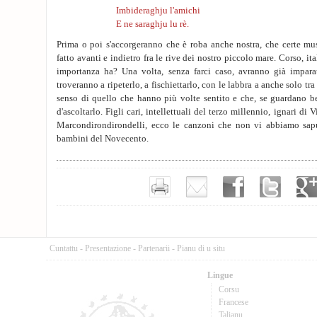
Imbideraghju l'amichi
E ne saraghju lu rè.
Prima o poi s'accorgeranno che è roba anche nostra, che certe mus
fatto avanti e indietro fra le rive dei nostro piccolo mare. Corso, ita
importanza ha? Una volta, senza farci caso, avranno già impara
troveranno a ripeterlo, a fischiettarlo, con le labbra a anche solo tr
senso di quello che hanno più volte sentito e che, se guardano 
d'ascoltarlo. Figli cari, intellettuali del terzo millennio, ignari di 
Marcondirondirondelli, ecco le canzoni che non vi abbiamo sap
bambini del Novecento.
Cuntattu
-
Presentazione
-
Partenarii
-
Pianu di u situ
Lingue
Corsu
Francese
Talianu