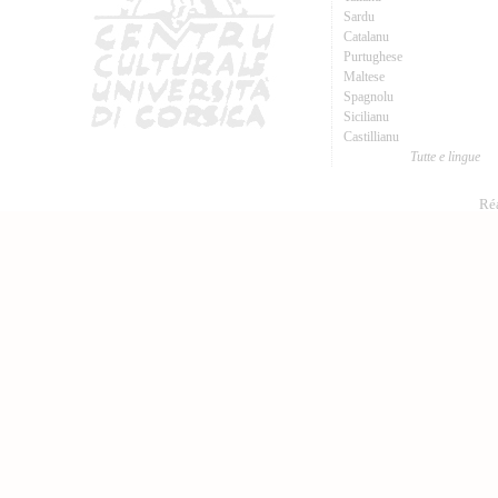
Sardu
Catalanu
Purtughese
Maltese
Spagnolu
Sicilianu
Castillianu
Tutte e lingue
Réa