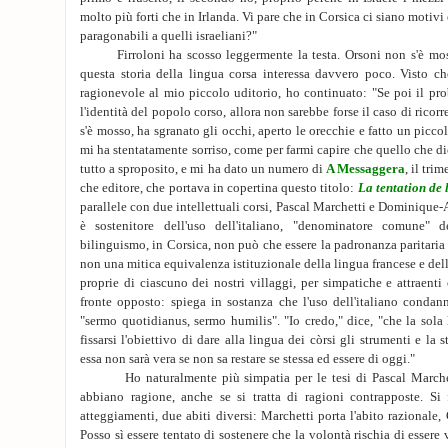
molto più forti che in Irlanda. Vi pare che in Corsica ci siano moti
paragonabili a quelli israeliani?"
Firroloni ha scosso leggermente la testa. Orsoni non s'è mosso
questa storia della lingua corsa interessa davvero poco. Visto c
ragionevole al mio piccolo uditorio, ho continuato: "Se poi il pr
l'identità del popolo corso, allora non sarebbe forse il caso di ricor
s'è mosso, ha sgranato gli occhi, aperto le orecchie e fatto un piccol
mi ha stentatamente sorriso, come per farmi capire che quello che d
tutto a sproposito, e mi ha dato un numero di
A Messaggera
, il tri
che editore, che portava in copertina questo titolo:
La tentation de l
parallele con due intellettuali corsi, Pascal Marchetti e Dominique
è sostenitore dell'uso dell'italiano, "denominatore comune" de
bilinguismo, in Corsica, non può che essere la padronanza paritaria d
non una mitica equivalenza istituzionale della lingua francese e delle
proprie di ciascuno dei nostri villaggi, per simpatiche e attraenti
fronte opposto: spiega in sostanza che l'uso dell'italiano condan
"sermo quotidianus, sermo humilis". "Io credo," dice, "che la sola 
fissarsi l'obiettivo di dare alla lingua dei còrsi gli strumenti e la 
essa non sarà vera se non sa restare se stessa ed essere di oggi."
Ho naturalmente più simpatia per le tesi di Pascal Marchet
abbiano ragione, anche se si tratta di ragioni contrapposte. Si
atteggiamenti, due abiti diversi: Marchetti porta l'abito razionale
Posso sì essere tentato di sostenere che la volontà rischia di essere 