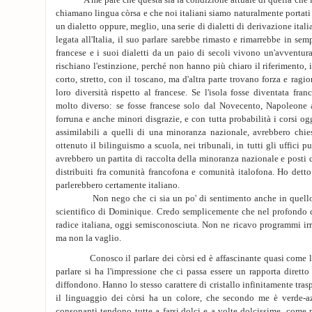
A me pare che questa sia la condizione attuale di quella che i cò
chiamano lingua còrsa e che noi italiani siamo naturalmente portati
un dialetto oppure, meglio, una serie di dialetti di derivazione itali
legata all'Italia, il suo parlare sarebbe rimasto e rimarrebbe in sem
francese e i suoi dialetti da un paio di secoli vivono un'avventura
rischiano l'estinzione, perché non hanno più chiaro il riferimento, 
corto, stretto, con il toscano, ma d'altra parte trovano forza e ragio
loro diversità rispetto al francese. Se l'isola fosse diventata fran
molto diverso: se fosse francese solo dal Novecento, Napoleone
forruna e anche minori disgrazie, e con tutta probabilità i corsi 
assimilabili a quelli di una minoranza nazionale, avrebbero chi
ottenuto il bilinguismo a scuola, nei tribunali, in tutti gli uffici pub
avrebbero un partita di raccolta della minoranza nazionale e posti
distribuiti fra comunità francofona e comunità italofona. Ho detto 
parlerebbero certamente italiano.
Non nego che ci sia un po' di sentimento anche in quello c
scientifico di Dominique. Credo semplicemente che nel profondo de
radice italiana, oggi semisconosciuta. Non ne ricavo programmi irre
ma non la vaglio.
Conosco il parlare dei còrsi ed è affascinante quasi come la na
parlare si ha l'impressione che ci passa essere un rapporta diretto f
diffondono. Hanno lo stesso carattere di cristallo infinitamente trasp
il linguaggio dei còrsi ha un colore, che secondo me è verde-az
consonanti tendono tutte a farsi,dolci e a volte dolcissime, come n