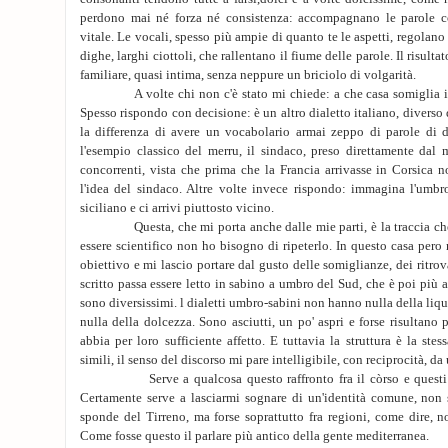
perdono mai né forza né consistenza: accompagnano le parole co
vitale. Le vocali, spesso più ampie di quanto te le aspetti, regolano
dighe, larghi ciottoli, che rallentano il fiume delle parole. Il risulta
familiare, quasi intima, senza neppure un briciolo di volgarità.
A volte chi non c'è stato mi chiede: a che casa somiglia il 
Spesso rispondo con decisione: è un altro dialetto italiano, diverso da
la differenza di avere un vocabolario armai zeppo di parole di d
l'esempio classico del merru, il sindaco, preso direttamente dal
concorrenti, vista che prima che la Francia arrivasse in Corsica 
l'idea del sindaco. Altre volte invece rispondo: immagina l'umbr
siciliano e ci arrivi piuttosto vicino.
Questa, che mi porta anche dalle mie parti, è la traccia che
essere scientifico non ho bisogno di ripeterlo. In questo casa pero
obiettivo e mi lascio portare dal gusto delle somiglianze, dei ritro
scritto passa essere letto in sabino a umbro del Sud, che è poi più a 
sono diversissimi. l dialetti umbro-sabini non hanno nulla della liqu
nulla della dolcezza. Sono asciutti, un po' aspri e forse risultano
abbia per loro sufficiente affetto. E tuttavia la struttura è la stes
simili, il senso del discorso mi pare intelligibile, con reciprocità, da 
Serve a qualcosa questo raffronto fra il còrso e questi dial
Certamente serve a lasciarmi sognare di un'identità comune, non 
sponde del Tirreno, ma forse soprattutto fra regioni, come dire, no
Come fosse questo il parlare più antico della gente mediterranea.