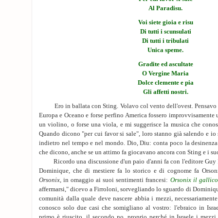
Al Paradisu.
Voi siete gioia e risu
Di tutti i scunsulati
Di tutti i tribulati
Unica speme.
Gradite ed ascultate
O Vergine Maria
Dolce clemente e pia
Gli affetti nostri.
Ero in ballata con Sting. Volavo col vento dell'ovest. Pensavo 
Europa e Oceano e forse perfino America fossero improvvisamente 
un violino, o forse una viola, e mi suggerisce la musica che conos
Quando dicono "per cui favor si sale", loro stanno già salendo e io
indietro nel tempo e nel mondo. Dio, Diu: conta poco la desinenza.
che dicono, anche se un attimo fa giocavano ancora con Sting e i su
Ricordo una discussione d'un paio d'anni fa con l'editore Guy F
Dominique, che di mestiere fa lo storico e di cognome fa Orson
Orsonix
, in omaggio ai suoi sentimenti francesi:
Orsonix il gallico
affermarsi," dicevo a Firroloni, sorvegliando lo sguardo di Dominiq
comunità dalla quale deve nascere abbia i mezzi, necessariamente 
conosco solo due casi che somigliano al vostro: l'ebraico in Israel
primo è riuscito, il secondo no, proprio perché in Israele i mezzi