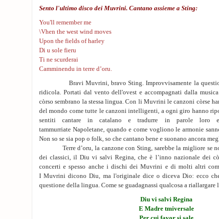
Sento l'ultimo disco dei Muvrini. Cantano assieme a Sting:
You'll remember me
\Vhen the west wind moves
Upon the fields of harley
Di u sole fieru
Ti ne scurderai
Camminendu in terre d’oru.
Bravi Muvrini, bravo Sting. Improvvisamente la questione d
ridicola. Portati dal vento dell'ovest e accompagnati dalla musica
còrso sembrano la stessa lingua. Con li Muvrini le canzoni còrse ha
del mondo come tutte le canzoni intelligenti, a ogni giro hanno rip
sentiti cantare in catalano e tradurre in parole loro
tammurriate Napoletane, quando e come vogliono le armonie sanno
Non so se sia pop o folk, so che cantano bene e suonano ancora meg
Terre d’oru, la canzone con Sting, sarebbe la migliore se non 
dei classici, il Diu vi salvi Regina, che è l’inno nazionale dei cò
concerti e spesso anche i dischi dei Muvrini e di molti altri comp
I Muvrini dicono Diu, ma l'originale dice o diceva Dio: ecco che
questione della lingua. Come se guadagnassi qualcosa a riallargare l
Diu vi salvi Regina
E Madre tmiversale
Per cui favor si sale