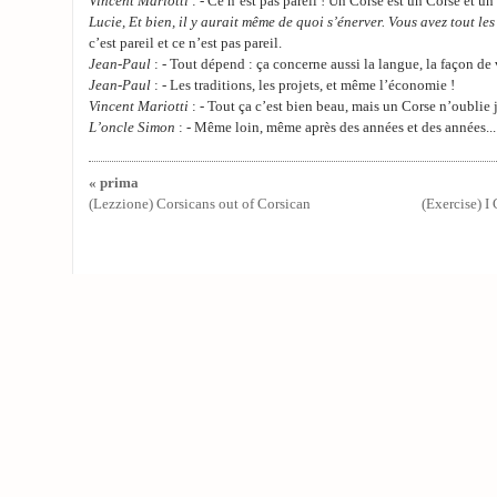
Vincent Mariotti
: - Ce n’est pas pareil ! Un Corse est un Corse et 
Lucie, Et bien, il y aurait même de quoi s’énerver. Vous avez tout le
c’est pareil et ce n’est pas pareil.
Jean-Paul
: - Tout dépend : ça concerne aussi la langue, la façon de
Jean-Paul
: - Les traditions, les projets, et même l’économie !
Vincent Mariotti
: - Tout ça c’est bien beau, mais un Corse n’oublie 
L’oncle Simon
: - Même loin, même après des années et des années...
« prima
(Lezzione) Corsicans out of Corsican
(Exercise) I 