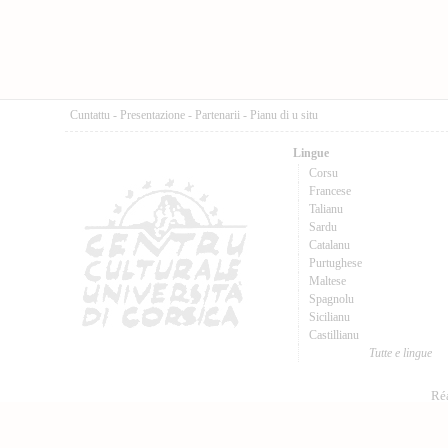
Cuntattu
-
Presentazione
-
Partenarii
-
Pianu di u situ
Lingue
Corsu
Francese
Talianu
Sardu
Catalanu
Purtughese
Maltese
Spagnolu
Sicilianu
Castillianu
Tutte e lingue
Réa