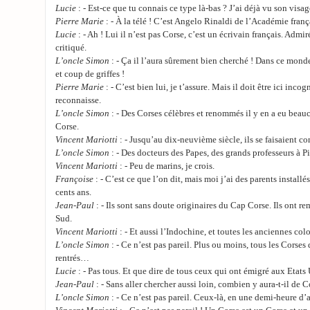
Lucie
: - Est-ce que tu connais ce type là-bas ? J’ai déjà vu son visag
Pierre Marie
: - À la télé ! C’est Angelo Rinaldi de l’Académie franç
Lucie
: - Ah ! Lui il n’est pas Corse, c’est un écrivain français. Adm
critiqué.
L’oncle Simon
: - Ça il l’aura sûrement bien cherché ! Dans ce monde d
et coup de griffes !
Pierre Marie
: - C’est bien lui, je t’assure. Mais il doit être ici incog
reconnaisse.
L’oncle Simon
: - Des Corses célèbres et renommés il y en a eu beau
Corse.
Vincent Mariotti
: - Jusqu’au dix-neuvième siècle, ils se faisaient con
L’oncle Simon
: - Des docteurs des Papes, des grands professeurs à Pi
Vincent Mariotti
: - Peu de marins, je crois.
Françoise
: - C’est ce que l’on dit, mais moi j’ai des parents instal
cents ans.
Jean-Paul
: - Ils sont sans doute originaires du Cap Corse. Ils ont r
Sud.
Vincent Mariotti
: - Et aussi l’Indochine, et toutes les anciennes colo
L’oncle Simon
: - Ce n’est pas pareil. Plus ou moins, tous les Corses
rentrés…
Lucie
: - Pas tous. Et que dire de tous ceux qui ont émigré aux Etat
Jean-Paul
: - Sans aller chercher aussi loin, combien y aura-t-il de C
L’oncle Simon
: - Ce n’est pas pareil. Ceux-là, en une demi-heure d’a